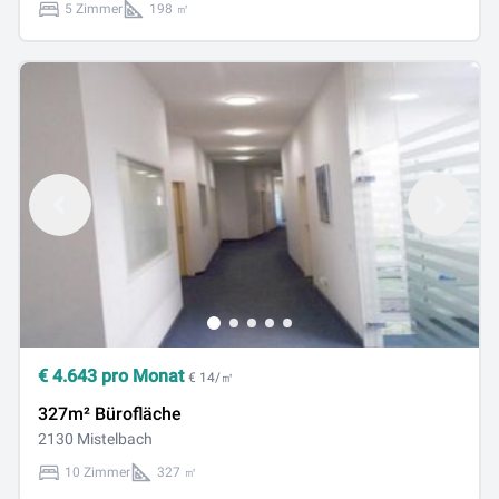
5 Zimmer
198 ㎡
€
4.643
pro Monat
€ 14/㎡
327m² Bürofläche
2130 Mistelbach
10 Zimmer
327 ㎡