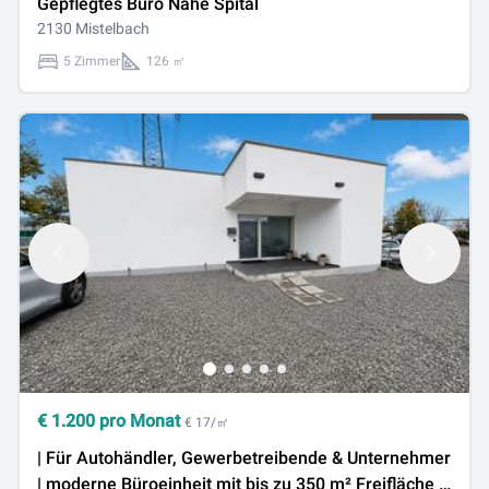
Gepflegtes Büro Nähe Spital
2130 Mistelbach
5 Zimmer
126 ㎡
€
1.200
pro Monat
€ 17/㎡
| Für Autohändler, Gewerbetreibende & Unternehmer
| moderne Büroeinheit mit bis zu 350 m² Freifläche |