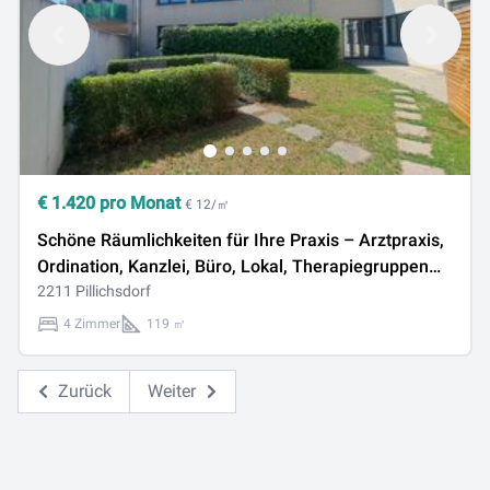
€
1.420
pro Monat
€ 12/㎡
Schöne Räumlichkeiten für Ihre Praxis – Arztpraxis,
Ordination, Kanzlei, Büro, Lokal, Therapiegruppen
oder Ähnliches
2211 Pillichsdorf
4 Zimmer
119 ㎡
Zurück
Weiter