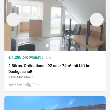
€
1.288
pro Monat
€ 17/㎡
2 Büros, Ordinationen 92 oder 74m² mit Lift im
Dachgeschoß
2130 Mistelbach
6 Zimmer
74 ㎡