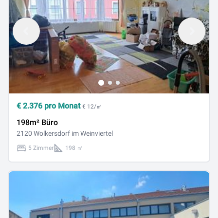
€
2.376
pro Monat
€ 12/㎡
198m² Büro
2120 Wolkersdorf im Weinviertel
5 Zimmer
198 ㎡