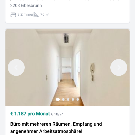
Eibesbrunn/Großebersdorf |
2203 Eibesbrunn
3 Zimmer
70 ㎡
€
1.187
pro Monat
€ 10/㎡
Büro mit mehreren Räumen, Empfang und
angenehmer Arbeitsatmosphäre!