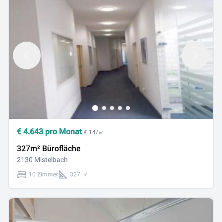
€
4.643
pro Monat
€ 14/㎡
327m² Bürofläche
2130 Mistelbach
10 Zimmer
327 ㎡