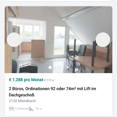
€
1.288
pro Monat
€ 17/㎡
2 Büros, Ordinationen 92 oder 74m² mit Lift im
Dachgeschoß
2130 Mistelbach
6 Zimmer
74 ㎡