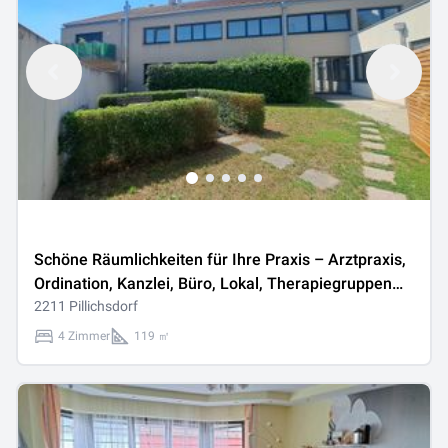
Schöne Räumlichkeiten für Ihre Praxis – Arztpraxis,
Ordination, Kanzlei, Büro, Lokal, Therapiegruppen
oder Ähnliches
2211 Pillichsdorf
4 Zimmer
119 ㎡