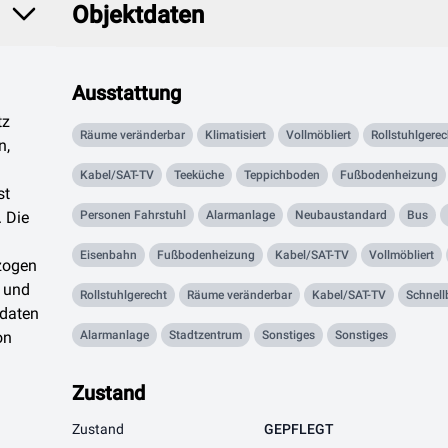
Objektdaten
Ausstattung
tz
Räume veränderbar
Klimatisiert
Vollmöbliert
Rollstuhlgerec
n,
Kabel/SAT-TV
Teeküche
Teppichboden
Fußbodenheizung
st
. Die
Personen Fahrstuhl
Alarmanlage
Neubaustandard
Bus
Eisenbahn
Fußbodenheizung
Kabel/SAT-TV
Vollmöbliert
zogen
e und
Rollstuhlgerecht
Räume veränderbar
Kabel/SAT-TV
Schnel
kdaten
on
Alarmanlage
Stadtzentrum
Sonstiges
Sonstiges
Zustand
Zustand
GEPFLEGT