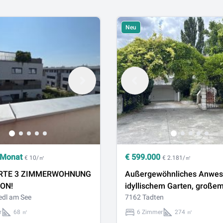
Neu
 Monat
€
599.000
€ 10/㎡
€ 2.181/㎡
RTE 3 ZIMMERWOHNUNG
Außergewöhnliches Anwes
ON!
idyllischem Garten, große
edl am See
Poolhaus & ca. 300 m² Einst
7162 Tadten
in Tadten
r
68 ㎡
6 Zimmer
274 ㎡