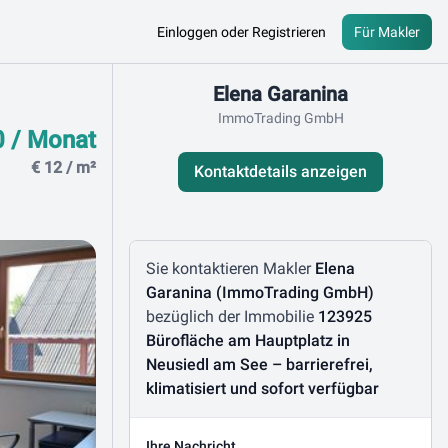
Einloggen oder Registrieren
Für Makler
Kontaktdaten
Elena Garanina
ImmoTrading GmbH
0 / Monat
€ 12 / m²
Kontaktdetails anzeigen
Nachricht schreiben
Sie kontaktieren Makler
Elena
Garanina (ImmoTrading GmbH)
bezüglich der Immobilie
123925
Bürofläche am Hauptplatz in
Neusiedl am See – barrierefrei,
klimatisiert und sofort verfügbar
Ihre Nachricht