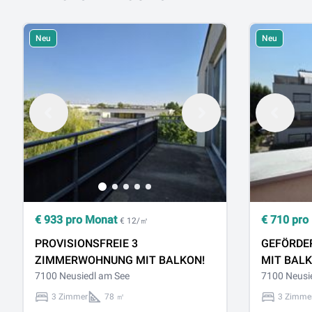
Neu
Neu
€
933
pro Monat
€
710
pro
€ 12/㎡
PROVISIONSFREIE 3
GEFÖRDE
ZIMMERWOHNUNG MIT BALKON!
MIT BALK
7100 Neusiedl am See
7100 Neusi
3 Zimmer
78 ㎡
3 Zimme