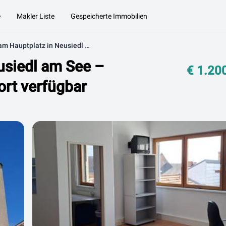
e
Makler Liste
Gespeicherte Immobilien
Bürofläche am Hauptplatz in Neusiedl am See – barrierefrei, klimatisiert und sofort verfügbar
usiedl am See –
€ 1.20
fort verfügbar