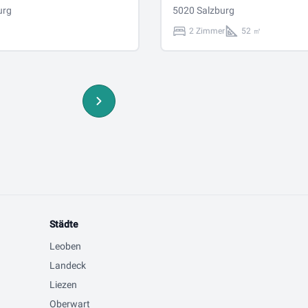
urg
Loggia
5020 Salzburg
2 Zimmer
52 ㎡
Städte
Leoben
Landeck
Liezen
Oberwart