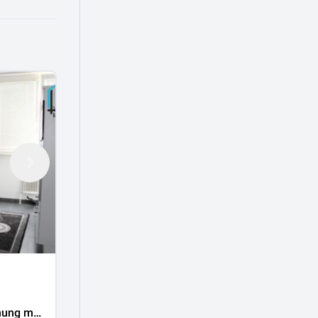
€
1.300.000
€ 10.400/㎡
Einfamilienhaus in ausgezeichneter
ung mit
Lage | Salzburg Parsch