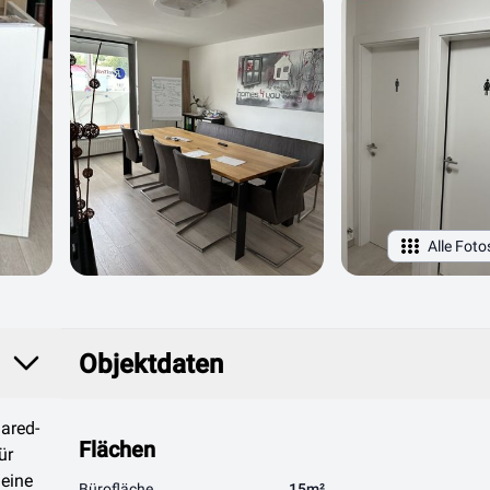
Alle Foto
Objektdaten
Objektdaten
hared-
Flächen
ür
 eine
Bürofläche
15m²