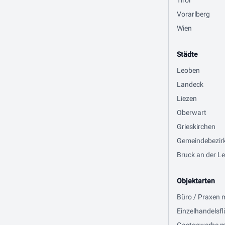
Tirol
Vorarlberg
Wien
Städte
Leoben
Landeck
Liezen
Oberwart
Grieskirchen
Gemeindebezir
Bruck an der Le
Objektarten
Büro / Praxen 
Einzelhandelsfl