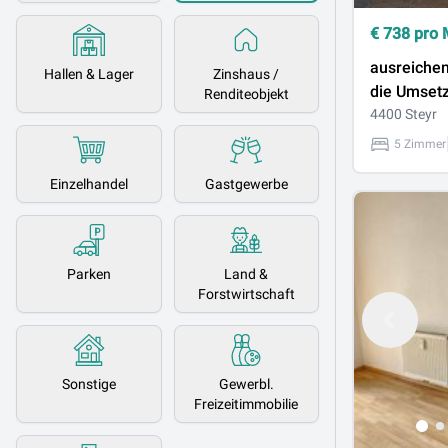
€
738
pro 
ausreichen
Hallen & Lager
Zinshaus /
die Umset
Renditeobjekt
Ihren Pläne
4400 Steyr
Staffelmiet
5 Zimmer
Einzelhandel
Gastgewerbe
Parken
Land &
Forstwirtschaft
Sonstige
Gewerbl.
Freizeitimmobilie