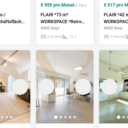
€
959
pro Monat
€
617
pro 
€ 13/㎡
s-/
FLAIR *73 m²
FLAIR *42 
häftsfläche
WORKSPACE *Retro
WORKSPAC
bindung in
Büro/Studio
4400 Steyr
*kompakte
4400 Steyr
chholz –
Büro
2 Zimmer
73 ㎡
3 Zimmer