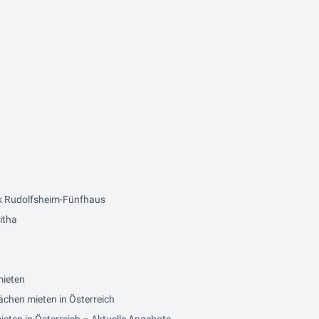
k Rudolfsheim-Fünfhaus
itha
mieten
ächen mieten in Österreich