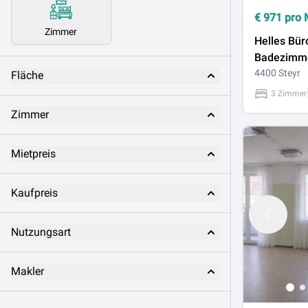
€
971
pro 
Zimmer
Helles Bür
Badezimm
4400 Steyr
Fläche
3 Zimmer
Zimmer
Mietpreis
Kaufpreis
Nutzungsart
Makler