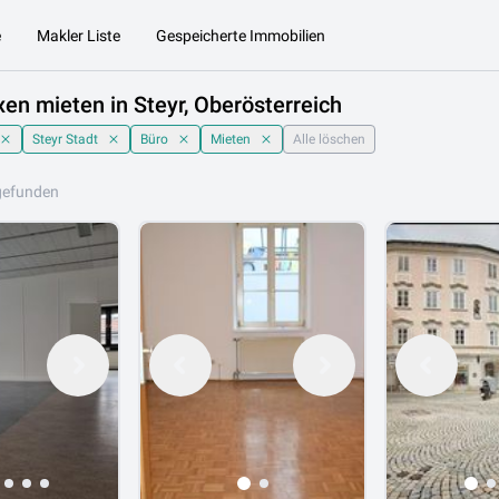
e
Makler Liste
Gespeicherte Immobilien
xen mieten in Steyr, Oberösterreich
Steyr Stadt
Büro
Mieten
Alle löschen
gefunden