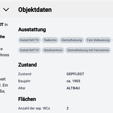
Objektdaten
Objektdaten
DT
In
Ausstattung
che
Kabel/SAT-TV
Teeküche
Zentralheizung
Fern Befeuerung
ße
Kabel/SAT-TV
Stadtzentrum
Zentralheizung mit Fernwärme
choss
Zustand
Zustand
GEPFLEGT
keit
Baujahr
ca. 1903
. Ein
Alter
ALTBAU
ße,
Flächen
Anzahl der sep. WCs
2