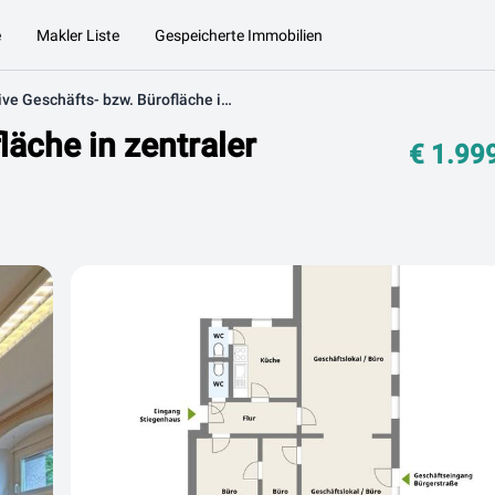
e
Makler Liste
Gespeicherte Immobilien
Attraktive Geschäfts- bzw. Bürofläche in zentraler Innenstadtlage
läche in zentraler
€ 1.99