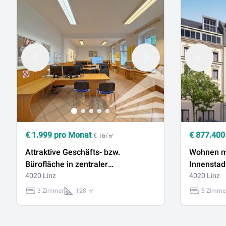
€
1.999
pro Monat
€
877.400
€ 16/㎡
Attraktive Geschäfts- bzw.
Wohnen mi
Bürofläche in zentraler
Innenstad
Innenstadtlage
4020 Linz
Dachgesch
4020 Linz
Landstraße
3 Zimmer
128 ㎡
5 Zimme