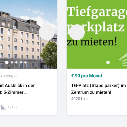
€
90
pro Monat
€ 7.233/㎡
t Ausblick in der
TG-Platz (Stapelparker) im
t: 5-Zimmer
Zentrum zu mieten!
oßausbau, Linz, Nähe
4020 Linz
 - provisionsfrei!
r
121 ㎡