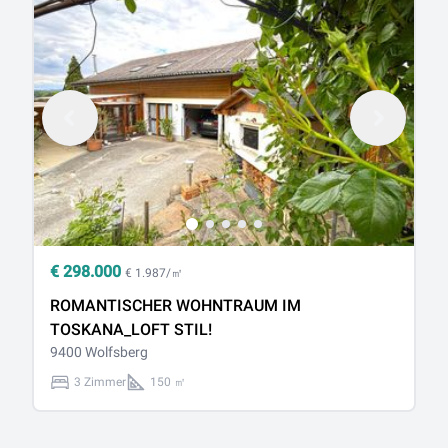
€
298.000
€
€ 1.987/㎡
ROMANTISCHER WOHNTRAUM IM
G
TOSKANA_LOFT STIL!
v
9400 Wolfsberg
94
3 Zimmer
150 ㎡