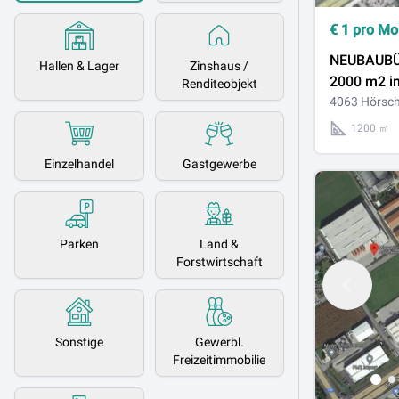
€
1
pro Mo
NEUBAUBÜRO 12
Hallen & Lager
Zinshaus /
2000 m2 im
Renditeobjekt
an der B 1 
4063 Hörsch
Hörsching-
1200 ㎡
Fertigstellung 
Einzelhandel
Gastgewerbe
27
Parken
Land &
Forstwirtschaft
Sonstige
Gewerbl.
Freizeitimmobilie