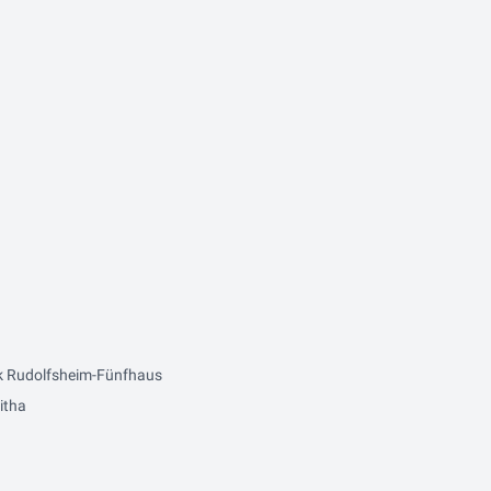
k Rudolfsheim-Fünfhaus
itha