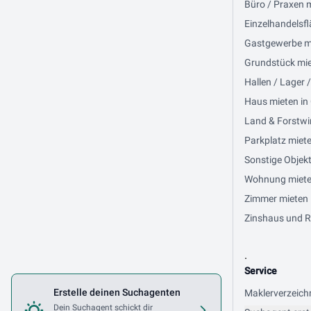
Büro / Praxen 
Einzelhandelsfl
Gastgewerbe mi
Grundstück miet
Hallen / Lager 
Haus mieten in 
Land & Forstwir
Parkplatz miete
Sonstige Objekt
Wohnung mieten 
Zimmer mieten i
Zinshaus und Re
.
Service
Erstelle deinen Suchagenten
Maklerverzeich
Dein Suchagent schickt dir