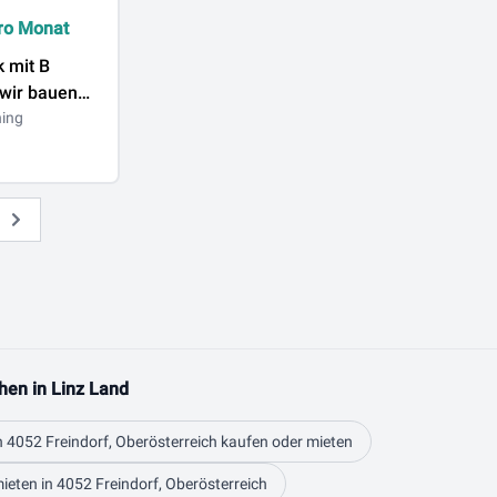
ro Monat
 mit B
wir bauen
chhalle auch
ing
TIKER
Weiter
hen in Linz Land
n 4052 Freindorf, Oberösterreich kaufen oder mieten
ieten in 4052 Freindorf, Oberösterreich