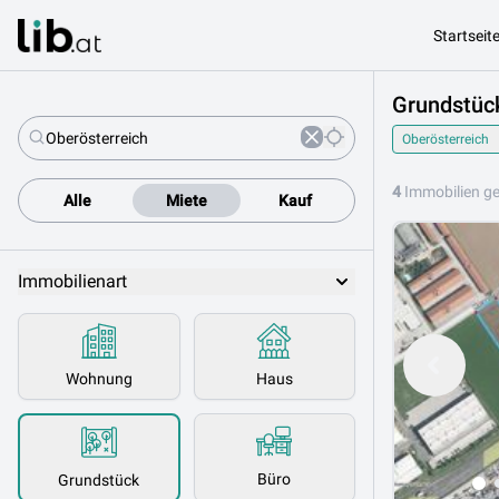
Startseit
Grundstück
Oberösterreich
4
Immobilien g
Alle
Miete
Kauf
Immobilienart
Wohnung
Haus
Büro
Grundstück