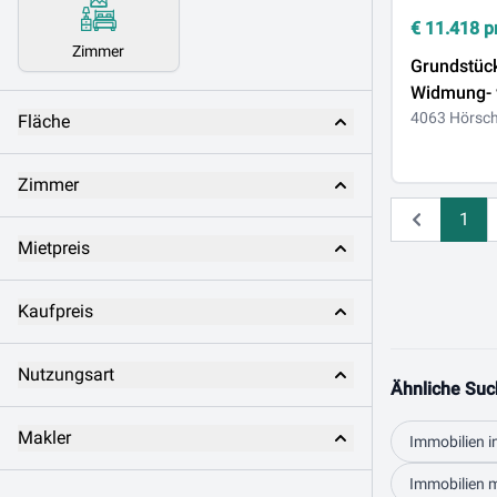
€
11.418
p
Zimmer
Grundstück
Widmung- 
Ihre Wuns
4063 Hörsch
Fläche
für LOGIS
Zimmer
1
Zurück
Mietpreis
Kaufpreis
Nutzungsart
Ähnliche Suc
Makler
Immobilien i
Immobilien m