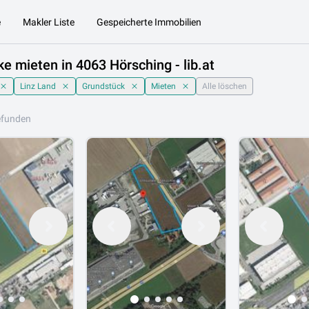
e
Makler Liste
Gespeicherte Immobilien
e mieten in 4063 Hörsching - lib.at
Linz Land
Grundstück
Mieten
Alle löschen
efunden