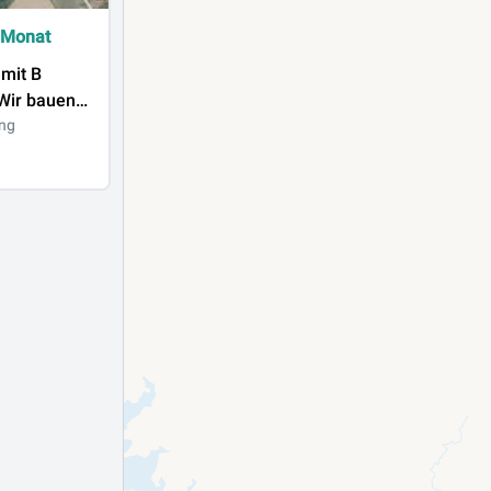
 Monat
B
nschhalle
ng