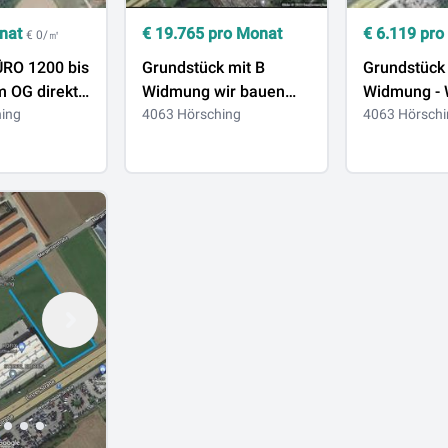
nat
€
19.765
pro Monat
€
6.119
pro
€ 0/㎡
00 bis
Grundstück mit B
Grundstück mit 
 OG direkt
Widmung wir bauen
Widmung - Wir bauen
in
ing
Ihre
4063 Hörsching
auch ihr Wu
4063 Hörschi
Wunschgewerbeobjekt
Herbst
7756 m2 und 8715 m2
oder 16.471 m2