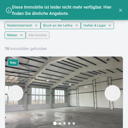
Diese Immobilie ist leider nicht mehr verfügbar. Hier
Lager mieten im Bezirk Bruck an der Leitha -
×
finden Sie ähnliche Angebote.
lib.at
Niederösterreich
Bruck an der Leitha
Hallen & Lager
Mieten
Alle löschen
16
Immobilien gefunden
Neu