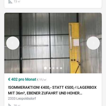
13 ㎡
€
402
pro Monat
€ 11/㎡
!SOMMERAKTION! €400,- STATT €500,-! LAGERBOX
MIT 36m², EBENER ZUFAHRT UND HOHER
RAUMHÖHE!
2333 Leopoldsdorf
36 ㎡