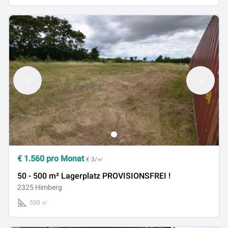
€
1.560
pro Monat
€ 3/㎡
50 - 500 m² Lagerplatz PROVISIONSFREI !
2325 Himberg
500 ㎡