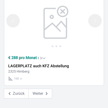
€
288
pro Monat
€ 3/㎡
LAGERPLATZ auch KFZ Abstellung
2325 Himberg
100 ㎡
Zurück
Weiter