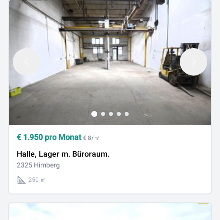
€
1.950
pro Monat
€ 8/㎡
Halle, Lager m. Büroraum.
2325 Himberg
250 ㎡