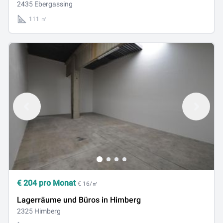
2435 Ebergassing
111 ㎡
€
204
pro Monat
€ 16/㎡
Lagerräume und Büros in Himberg
2325 Himberg