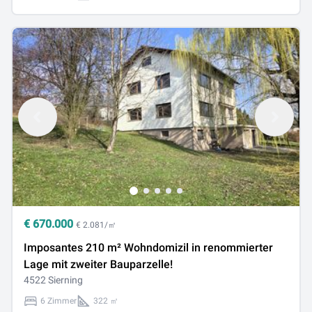
€
670.000
€ 2.081/㎡
Imposantes 210 m² Wohndomizil in renommierter
Lage mit zweiter Bauparzelle!
4522 Sierning
6 Zimmer
322 ㎡