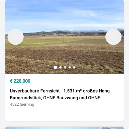
€
220.000
Unverbaubare Fernsicht - 1.531 m² großes Hang-
Baugrundstück; OHNE Bauzwang und OHNE
Bebauungsplan!
4522 Sierning