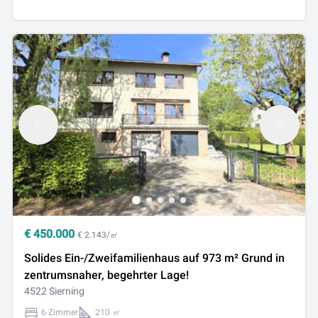
€
450.000
€ 2.143/㎡
Solides Ein-/Zweifamilienhaus auf 973 m² Grund in
zentrumsnaher, begehrter Lage!
4522 Sierning
6 Zimmer
210 ㎡