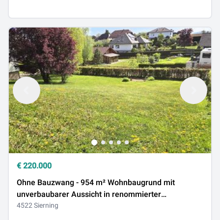
€
220.000
Ohne Bauzwang - 954 m² Wohnbaugrund mit
unverbaubarer Aussicht in renommierter
Ortszentrumslage!
4522 Sierning