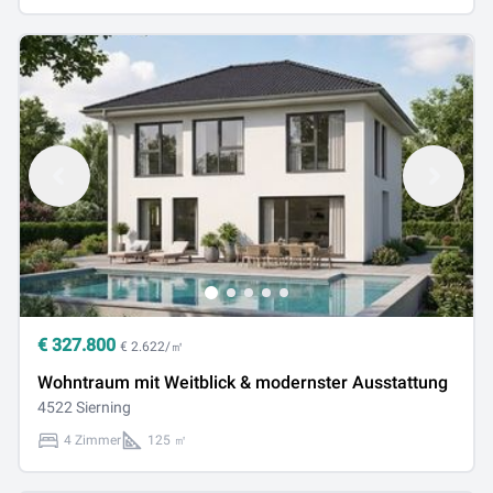
€
327.800
€ 2.622/㎡
Wohntraum mit Weitblick & modernster Ausstattung
4522 Sierning
4 Zimmer
125 ㎡