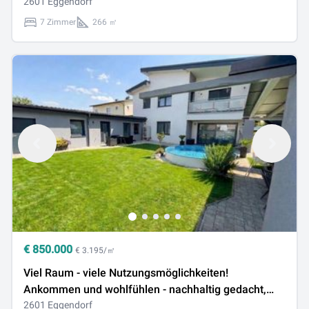
komfortabel gemacht!
2601 Eggendorf
7 Zimmer
266 ㎡
€
850.000
€ 3.195/㎡
Viel Raum - viele Nutzungsmöglichkeiten!
Ankommen und wohlfühlen - nachhaltig gedacht,
komfortabel gemacht!
2601 Eggendorf