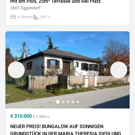
mit 8m Pool, 25m² Terrasse und viel Platz
2601 Eggendorf
4 Zimmer
242 ㎡
€
310.000
€ 1.303/㎡
NEUER PREIS! BUNGALOW AUF SONNIGEN
GRUNDSTÜCK IN DER MARIA THERESIA SIEDLUNG