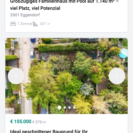
Großzügiges Familienhaus mit Pool auf 1.140 m² –
viel Platz, viel Potenzial
2601 Eggendorf
7 Zimmer
337 ㎡
€
155.000
€ 272/㎡
Ideal geschnittener Baugrund für Ihr