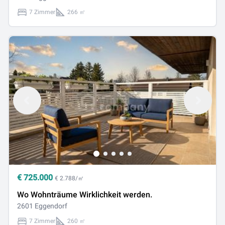
7 Zimmer
266 ㎡
€
725.000
€ 2.788/㎡
Wo Wohnträume Wirklichkeit werden.
2601 Eggendorf
7 Zimmer
260 ㎡