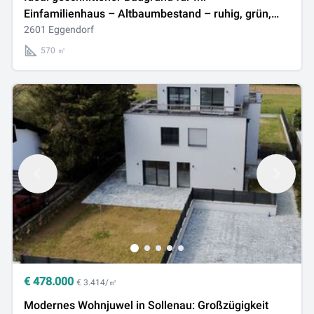
Einfamilienhaus – Altbaumbestand – ruhig, grün,
sofort verfügbar
2601 Eggendorf
570 ㎡
€
478.000
€ 3.414/㎡
Modernes Wohnjuwel in Sollenau: Großzügigkeit