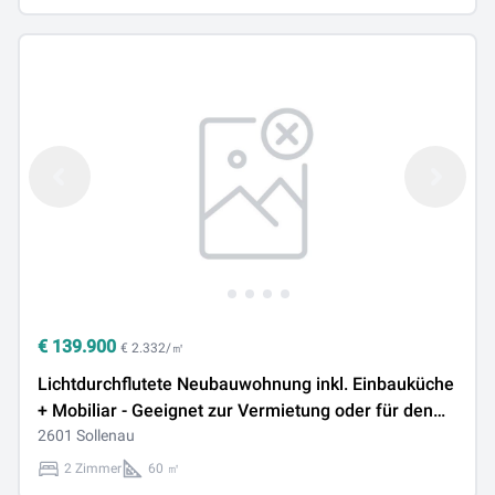
€
139.900
€ 2.332/㎡
Lichtdurchflutete Neubauwohnung inkl. Einbauküche
+ Mobiliar - Geeignet zur Vermietung oder für den
Eigenbedarf.
2601 Sollenau
2 Zimmer
60 ㎡