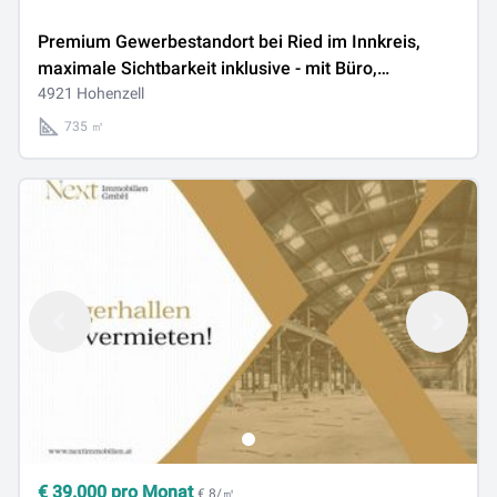
Premium Gewerbestandort bei Ried im Innkreis,
maximale Sichtbarkeit inklusive - mit Büro,
Werkstätte, Waschhalle, Tankstelle und riesigen
4921 Hohenzell
Freiflächen
735 ㎡
€
39.000
pro Monat
€ 8/㎡