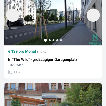
€
139
pro Monat
€ 10/㎡
In "The Wild" - großzügiger Garagenplatz!
1020 Wien
14 ㎡