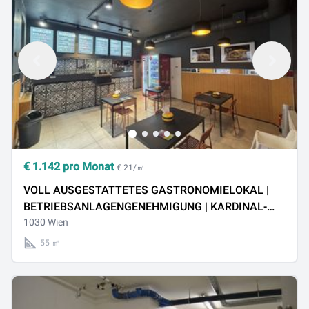
€
1.142
pro Monat
€ 21/㎡
VOLL AUSGESTATTETES GASTRONOMIELOKAL |
BETRIEBSANLAGENGENEHMIGUNG | KARDINAL-
NAGEL-PLATZ | AB SOFORT
1030 Wien
55 ㎡