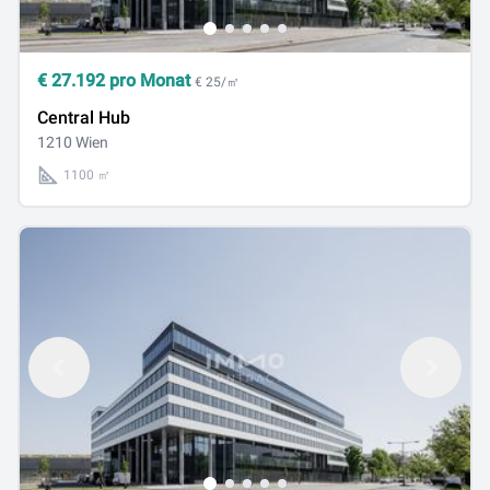
€
27.192
pro Monat
€ 25/㎡
Central Hub
1210 Wien
1100 ㎡