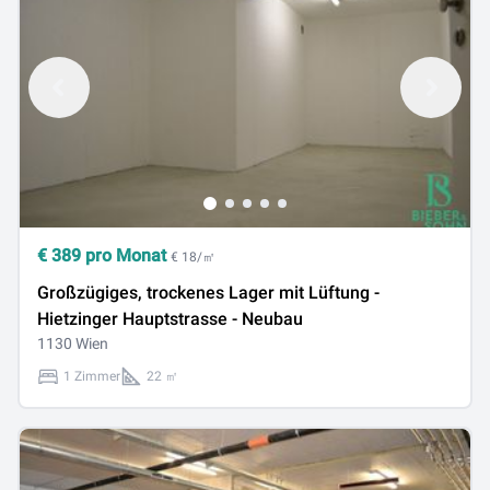
€
389
pro Monat
€ 18/㎡
Großzügiges, trockenes Lager mit Lüftung -
Hietzinger Hauptstrasse - Neubau
1130 Wien
1 Zimmer
22 ㎡