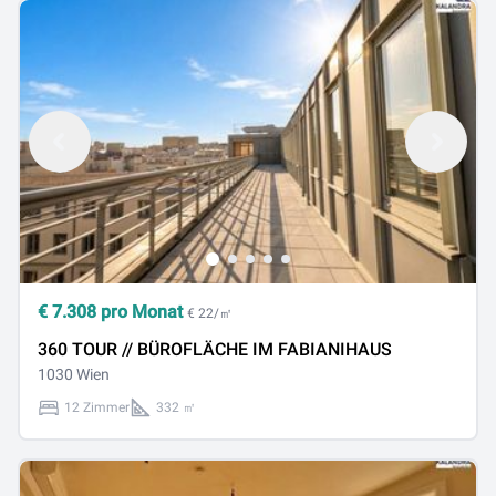
€
7.308
pro Monat
€ 22/㎡
360 TOUR // BÜROFLÄCHE IM FABIANIHAUS
1030 Wien
12 Zimmer
332 ㎡