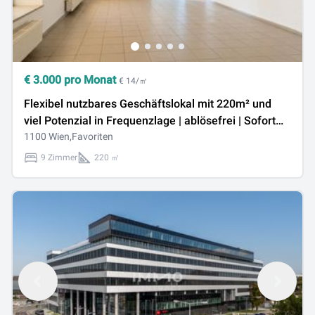
€
3.000
pro Monat
€ 14/㎡
Flexibel nutzbares Geschäftslokal mit 220m² und
viel Potenzial in Frequenzlage | ablösefrei | Sofort
verfügbar
1100 Wien,Favoriten
9 Zimmer
220 ㎡