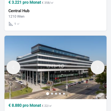
€
3.221
pro Monat
€ 358/㎡
Central Hub
1210 Wien
9 ㎡
€
8.880
pro Monat
€ 22/㎡