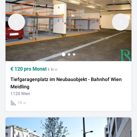
€
120
pro Monat
€ 8/㎡
Tiefgaragenplatz im Neubauobjekt - Bahnhof Wien
Meidling
1120 Wien
15 ㎡