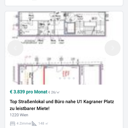
€
3.839
pro Monat
€ 26/㎡
Top Straßenlokal und Büro nahe U1 Kagraner Platz
zu leistbarer Miete!
1220 Wien
4 Zimmer
148 ㎡