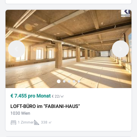
€
7.455
pro Monat
€ 22/㎡
LOFT-BÜRO im "FABIANI-HAUS"
1030 Wien
1 Zimmer
338 ㎡