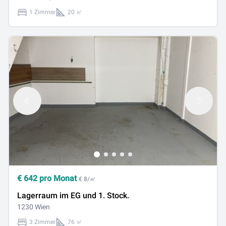
1 Zimmer
20 ㎡
€
642
pro Monat
€ 8/㎡
Lagerraum im EG und 1. Stock.
1230 Wien
3 Zimmer
76 ㎡