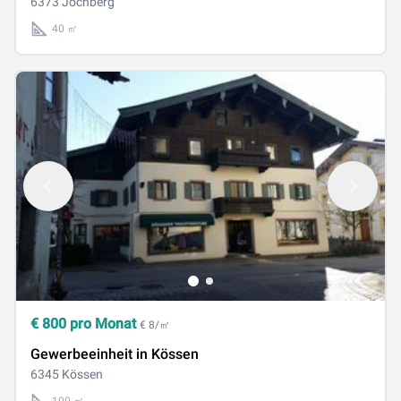
6373 Jochberg
40 ㎡
€
800
pro Monat
€ 8/㎡
Gewerbeeinheit in Kössen
6345 Kössen