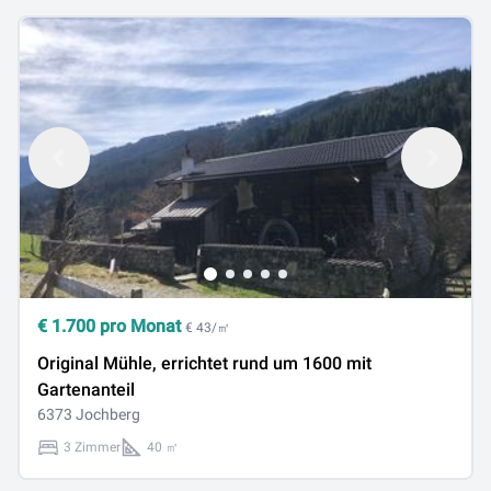
€
1.700
pro Monat
€ 43/㎡
Original Mühle, errichtet rund um 1600 mit
Gartenanteil
6373 Jochberg
3 Zimmer
40 ㎡