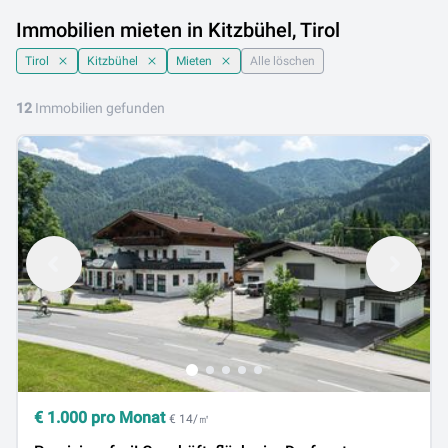
Immobilien mieten in Kitzbühel, Tirol
Tirol
Kitzbühel
Mieten
Alle löschen
12
Immobilien gefunden
€
1.000
pro Monat
€ 14/㎡