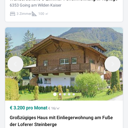
6353 Going am Wilden Kaiser
3 Zimmer
100 ㎡
€
3.200
pro Monat
€ 16/㎡
Großzügiges Haus mit Einliegerwohnung am Fuße
der Loferer Steinberge