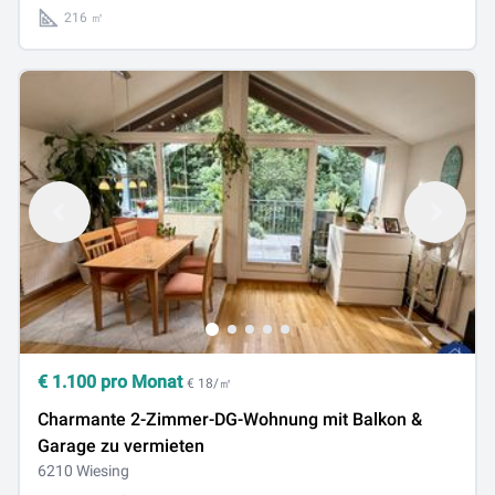
gelangen zur...
216 ㎡
€
1.100
pro Monat
€ 18/㎡
Charmante 2-Zimmer-DG-Wohnung mit Balkon &
Garage zu vermieten
6210 Wiesing