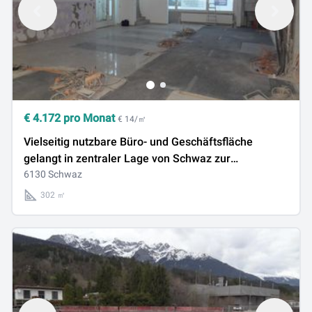
€
4.172
pro Monat
€ 14/㎡
Vielseitig nutzbare Büro- und Geschäftsfläche
gelangt in zentraler Lage von Schwaz zur
Neuvermietung
6130 Schwaz
302 ㎡