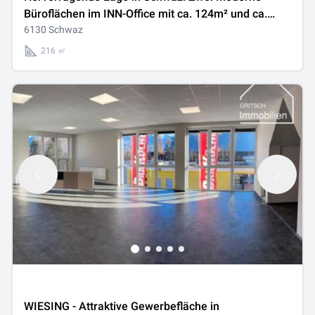
Büroflächen im INN-Office mit ca. 124m² und ca.
216m² - einzeln oder gemeinsam anmietbar -
6130 Schwaz
gelangen zur Neuvermietung
216 ㎡
WIESING - Attraktive Gewerbefläche in