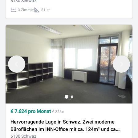
6130 Schwaz
3 Zimmer
81 ㎡
€
7.624
pro Monat
€ 22/㎡
Hervorragende Lage in Schwaz: Zwei moderne
Büroflächen im INN-Office mit ca. 124m² und ca.
216m² - einzeln oder gemeinsam anmietbar -
6130 Schwaz