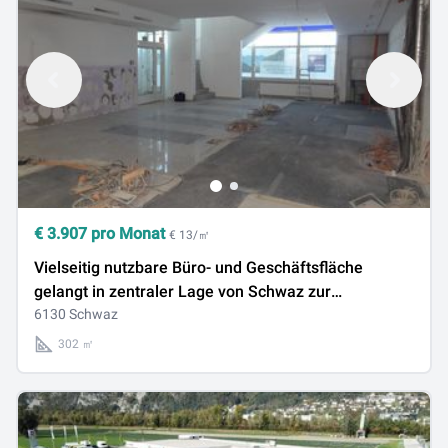
€
3.907
pro Monat
€ 13/㎡
Vielseitig nutzbare Büro- und Geschäftsfläche
gelangt in zentraler Lage von Schwaz zur
Neuvermietung
6130 Schwaz
302 ㎡