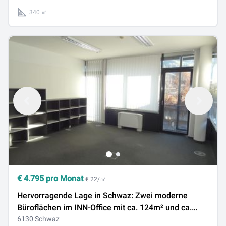
gelangen zur...
340 ㎡
€
4.795
pro Monat
€ 22/㎡
Hervorragende Lage in Schwaz: Zwei moderne
Büroflächen im INN-Office mit ca. 124m² und ca.
216m² - einzeln oder gemeinsam anmietbar -
6130 Schwaz