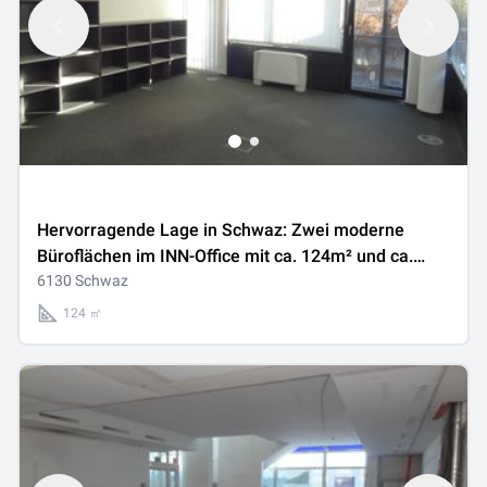
Hervorragende Lage in Schwaz: Zwei moderne
Büroflächen im INN-Office mit ca. 124m² und ca.
216m² gelangen zur Neuvermietung
6130 Schwaz
124 ㎡