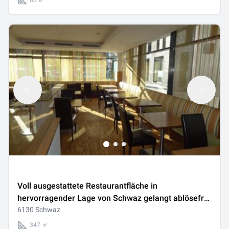
83 ㎡
Voll ausgestattete Restaurantfläche in
hervorragender Lage von Schwaz gelangt ablösefrei
(!) zur Neuvermietung
6130 Schwaz
347 ㎡