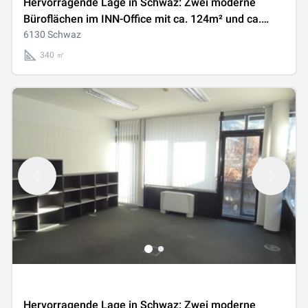
Hervorragende Lage in Schwaz: Zwei moderne
Büroflächen im INN-Office mit ca. 124m² und ca.
216m² - einzeln oder gemeinsam anmietbar -
6130 Schwaz
gelangen zur Neuvermietung
340 ㎡
Hervorragende Lage in Schwaz: Zwei moderne