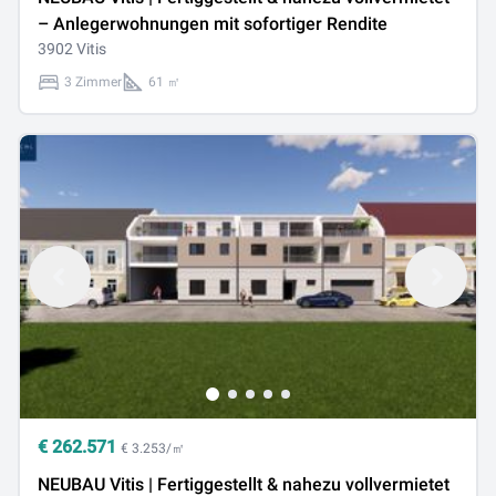
– Anlegerwohnungen mit sofortiger Rendite
3902 Vitis
3 Zimmer
61 ㎡
€
262.571
€ 3.253/㎡
NEUBAU Vitis | Fertiggestellt & nahezu vollvermietet