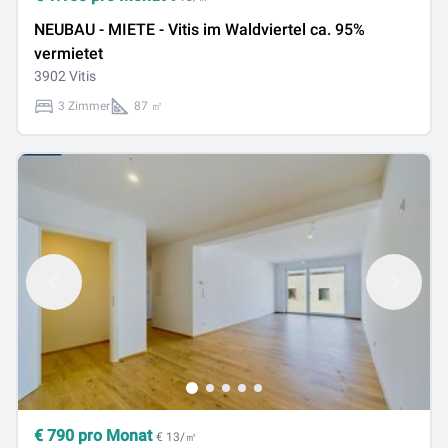
NEUBAU - MIETE - Vitis im Waldviertel ca. 95%
vermietet
3902 Vitis
3 Zimmer
87 ㎡
€
790
pro Monat
€ 13/㎡