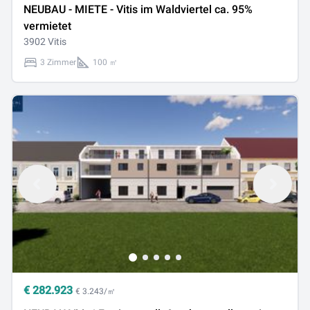
NEUBAU - MIETE - Vitis im Waldviertel ca. 95%
vermietet
3902 Vitis
3 Zimmer
100 ㎡
€
282.923
€ 3.243/㎡