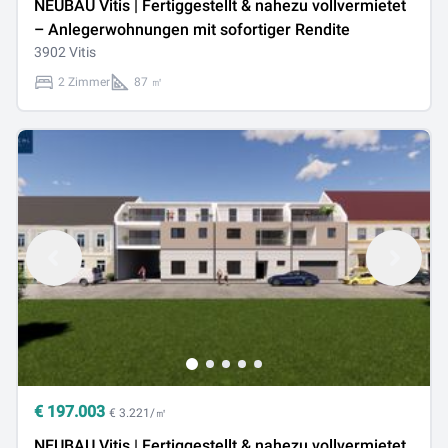
NEUBAU Vitis | Fertiggestellt & nahezu vollvermietet
– Anlegerwohnungen mit sofortiger Rendite
3902 Vitis
2 Zimmer
87 ㎡
€
197.003
€ 3.221/㎡
NEUBAU Vitis | Fertiggestellt & nahezu vollvermietet