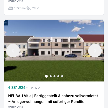
3902 Vitis
1 Zimmer
29 ㎡
€
331.924
€ 3.291/㎡
NEUBAU Vitis | Fertiggestellt & nahezu vollvermietet
– Anlegerwohnungen mit sofortiger Rendite
3902 Vitis