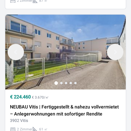
2 Zimmer
87 ㎡
€
224.460
€ 3.670/㎡
NEUBAU Vitis | Fertiggestellt & nahezu vollvermietet
– Anlegerwohnungen mit sofortiger Rendite
3902 Vitis
2 Zimmer
61 ㎡