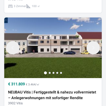
3 Zimmer
100 ㎡
€
311.809
€ 3.464/㎡
NEUBAU Vitis | Fertiggestellt & nahezu vollvermietet
– Anlegerwohnungen mit sofortiger Rendite
3902 Vitis