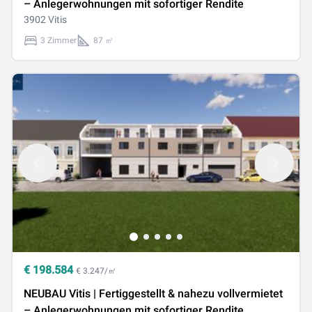
– Anlegerwohnungen mit sofortiger Rendite
3902 Vitis
3 Zimmer
87 ㎡
€
198.584
€ 3.247/㎡
NEUBAU Vitis | Fertiggestellt & nahezu vollvermietet
– Anlegerwohnungen mit sofortiger Rendite