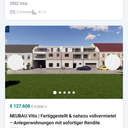
3902 Vitis
2 Zimmer
61 ㎡
€
127.608
€ 4.268/㎡
NEUBAU Vitis | Fertiggestellt & nahezu vollvermietet
– Anlegerwohnungen mit sofortiger Rendite