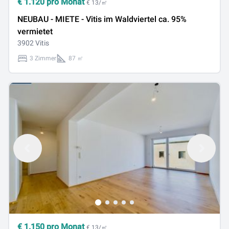
€
1.120
pro Monat
€ 13/㎡
NEUBAU - MIETE - Vitis im Waldviertel ca. 95%
vermietet
3902 Vitis
3 Zimmer
87 ㎡
€
1.150
pro Monat
€ 13/㎡