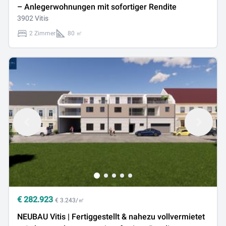
– Anlegerwohnungen mit sofortiger Rendite
3902 Vitis
2 Zimmer
80 ㎡
€
282.923
€ 3.243/㎡
NEUBAU Vitis | Fertiggestellt & nahezu vollvermietet