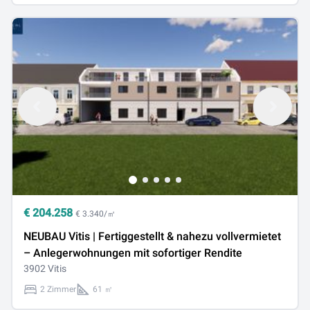
€
204.258
€ 3.340/㎡
NEUBAU Vitis | Fertiggestellt & nahezu vollvermietet
– Anlegerwohnungen mit sofortiger Rendite
3902 Vitis
2 Zimmer
61 ㎡