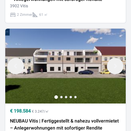
3902 Vitis
2 Zimmer
61 ㎡
€
198.584
€ 3.247/㎡
NEUBAU Vitis | Fertiggestellt & nahezu vollvermietet
– Anlegerwohnungen mit sofortiger Rendite