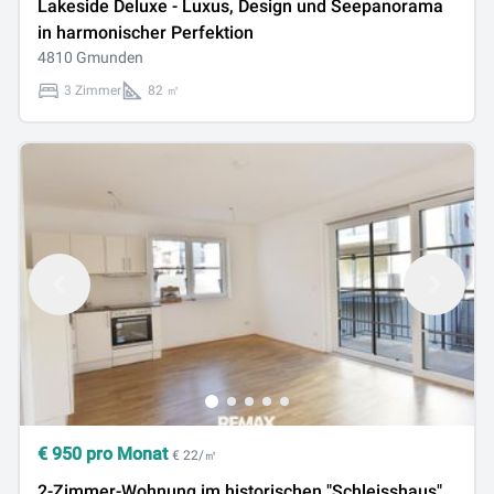
Lakeside Deluxe - Luxus, Design und Seepanorama
in harmonischer Perfektion
4810 Gmunden
3 Zimmer
82 ㎡
€
950
pro Monat
€ 22/㎡
2-Zimmer-Wohnung im historischen "Schleisshaus"