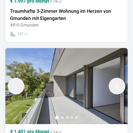
€
1.997
pro Monat
€ 19/㎡
Traumhafte 3-Zimmer Wohnung im Herzen von
Gmunden mit Eigengarten
4810 Gmunden
107 ㎡
€
1.401
pro Monat
€ 24/㎡