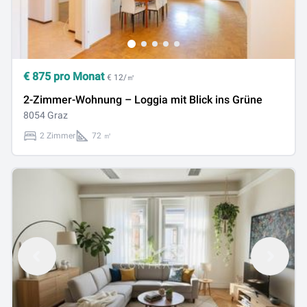
€
875
pro Monat
€ 12/㎡
2-Zimmer-Wohnung – Loggia mit Blick ins Grüne
8054 Graz
2 Zimmer
72 ㎡