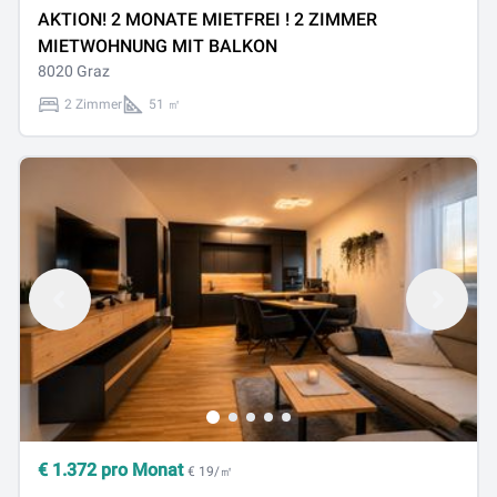
AKTION! 2 MONATE MIETFREI ! 2 ZIMMER
MIETWOHNUNG MIT BALKON
8020 Graz
2 Zimmer
51 ㎡
€
1.372
pro Monat
€ 19/㎡