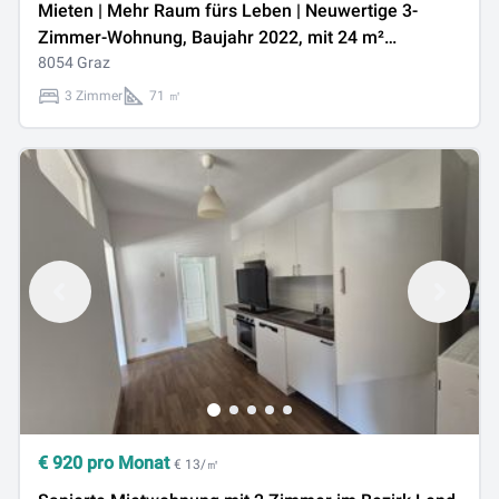
Mieten | Mehr Raum fürs Leben | Neuwertige 3-
Zimmer-Wohnung, Baujahr 2022, mit 24 m²
Sonnenbalkon
8054 Graz
3 Zimmer
71 ㎡
€
920
pro Monat
€ 13/㎡