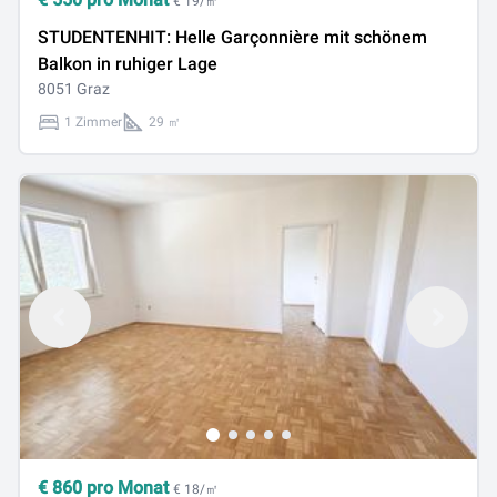
€ 19/㎡
STUDENTENHIT: Helle Garçonnière mit schönem
Balkon in ruhiger Lage
8051 Graz
1 Zimmer
29 ㎡
€
860
pro Monat
€ 18/㎡