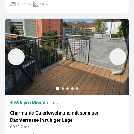
1 Zimmer
34 ㎡
€
595
pro Monat
€ 13/㎡
Charmante Galeriewohnung mit sonniger
Dachterrasse in ruhiger Lage
8020 Graz