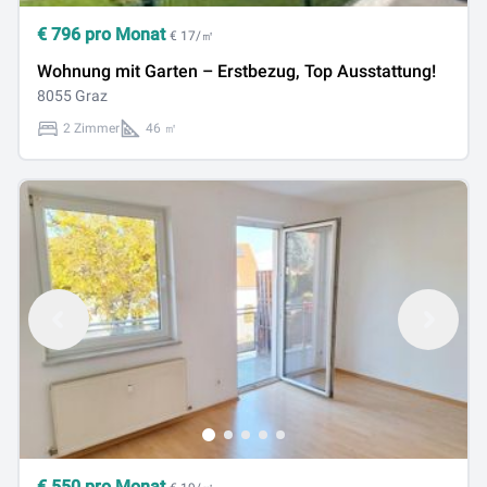
€
796
pro Monat
€ 17/㎡
Wohnung mit Garten – Erstbezug, Top Ausstattung!
8055 Graz
2 Zimmer
46 ㎡
€
550
pro Monat