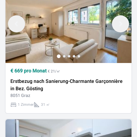
€
669
pro Monat
€ 21/㎡
Erstbezug nach Sanierung-Charmante Garçonnière
in Bez. Gösting
8051 Graz
1 Zimmer
31 ㎡