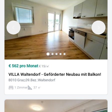
€
562
pro Monat
€ 15/㎡
VILLA Waltendorf - Geförderter Neubau mit Balkon!
8010 Graz,09.Bez.:Waltendorf
1 Zimmer
37 ㎡