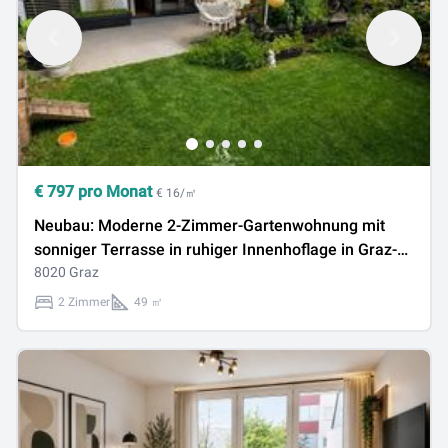
€
797
pro Monat
€ 16/㎡
Neubau: Moderne 2-Zimmer-Gartenwohnung mit
sonniger Terrasse in ruhiger Innenhoflage in Graz-
Lend
8020 Graz
2 Zimmer
49 ㎡