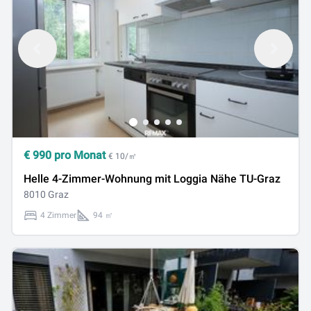
€
990
pro Monat
€ 10/㎡
Helle 4-Zimmer-Wohnung mit Loggia Nähe TU-Graz
8010 Graz
4 Zimmer
94 ㎡