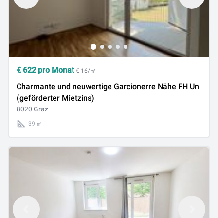
€
622
pro Monat
€ 16/㎡
Charmante und neuwertige Garcionerre Nähe FH Uni
(geförderter Mietzins)
8020 Graz
39 ㎡