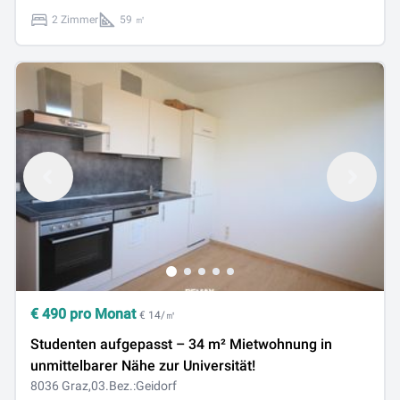
2 Zimmer
59 ㎡
€
490
pro Monat
€ 14/㎡
Studenten aufgepasst – 34 m² Mietwohnung in
unmittelbarer Nähe zur Universität!
8036 Graz,03.Bez.:Geidorf