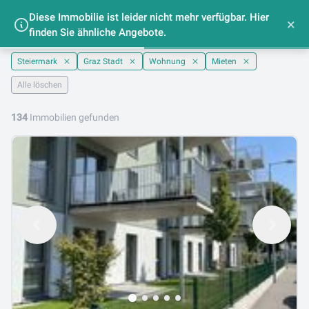
Diese Immobilie ist leider nicht mehr verfügbar. Hier
Wohnungen mieten im Bezirk Graz(Stadt) -
×
finden Sie ähnliche Angebote.
lib.at
Steiermark
Graz Stadt
Wohnung
Mieten
Alle löschen
134
Immobilien gefunden