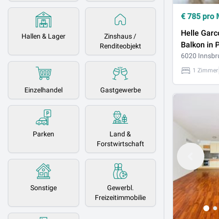
€
785
pro 
Helle Garc
Hallen & Lager
Zinshaus /
Balkon in 
Renditeobjekt
sofort ver
6020 Innsbr
1 Zimmer
Einzelhandel
Gastgewerbe
Parken
Land &
Forstwirtschaft
Sonstige
Gewerbl.
Freizeitimmobilie