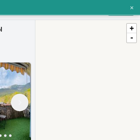
×
Einloggen oder Registrieren
Für Makler
+
l
-