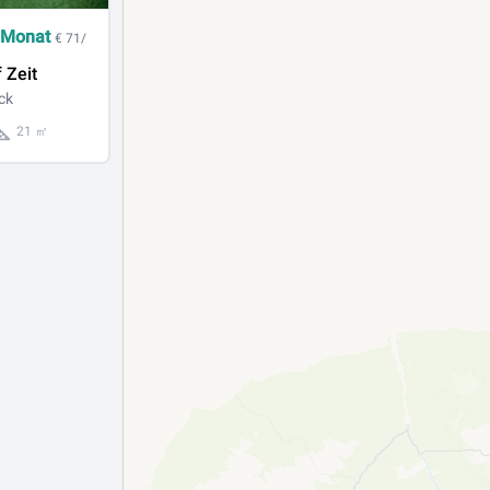
 Monat
€ 71/
 Zeit
ck
21 ㎡