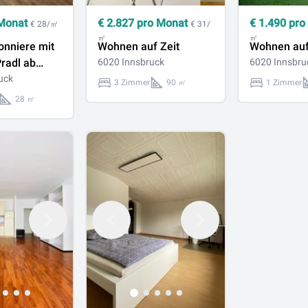
Monat
€
2.827
pro Monat
€
1.490
pro
€ 28/㎡
€ 31/
㎡
㎡
onniere mit
Wohnen auf Zeit
Wohnen auf
Pradl ab
6020 Innsbruck
6020 Innsbru
fügbar
uck
3 Zimmer
90 ㎡
1 Zimmer
28 ㎡