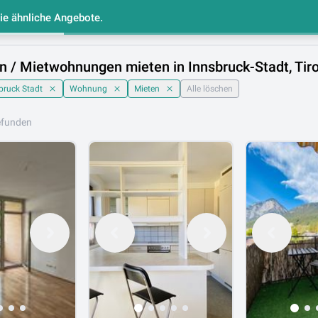
Sie ähnliche Angebote.
e
Makler Liste
Gespeicherte Immobilien
/ Mietwohnungen mieten in Innsbruck-Stadt, Tiro
bruck Stadt
Wohnung
Mieten
Alle löschen
efunden