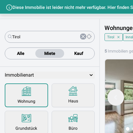
Diese Immobilie ist leider nicht mehr verfügbar. Hier finden 
Startseit
Wohnungen 
Tirol
Inns
5
Immobilien g
Alle
Miete
Kauf
Immobilienart
Haus
Wohnung
Grundstück
Büro