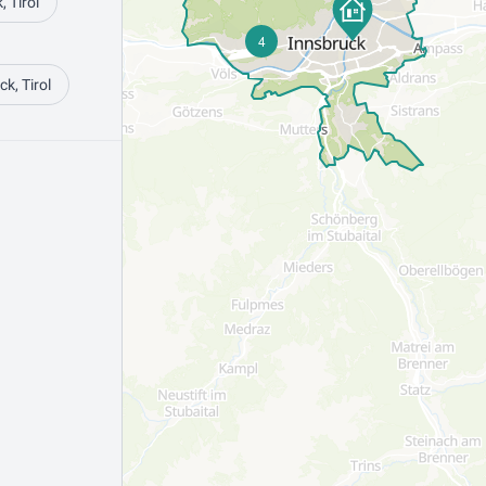
 Tirol
4
k, Tirol