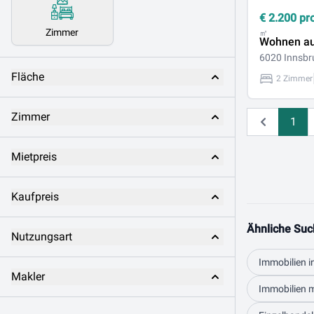
€
2.200
pr
Zimmer
㎡
Wohnen au
6020 Innsbr
Fläche
2 Zimmer
Zimmer
1
Zurück
Mietpreis
Kaufpreis
Ähnliche Suc
Nutzungsart
Immobilien i
Makler
Immobilien m