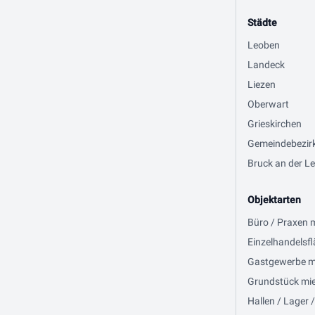
Städte
Leoben
Landeck
Liezen
Oberwart
Grieskirchen
Gemeindebezir
Bruck an der Le
Objektarten
Büro / Praxen 
Einzelhandelsfl
Gastgewerbe mi
Grundstück miet
Hallen / Lager 