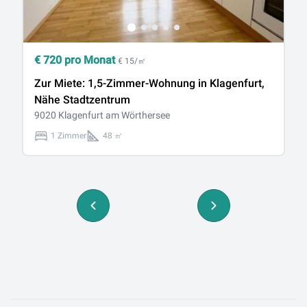
€
720
pro Monat
€
€ 15/㎡
Zur Miete: 1,5-Zimmer-Wohnung in Klagenfurt,
L
Nähe Stadtzentrum
90
9020 Klagenfurt am Wörthersee
1 Zimmer
48 ㎡