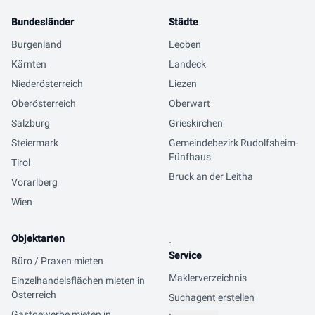
Bundesländer
Städte
Burgenland
Leoben
Kärnten
Landeck
Niederösterreich
Liezen
Oberösterreich
Oberwart
Salzburg
Grieskirchen
Steiermark
Gemeindebezirk Rudolfsheim-
Fünfhaus
Tirol
Bruck an der Leitha
Vorarlberg
Wien
Objektarten
.
Service
Büro / Praxen mieten
Maklerverzeichnis
Einzelhandelsflächen mieten in
Österreich
Suchagent erstellen
Gastgewerbe mieten in