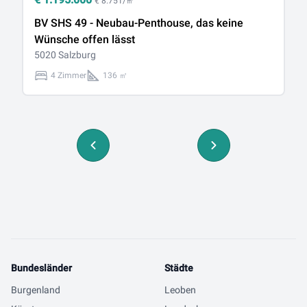
€ 8.751/㎡
BV SHS 49 - Neubau-Penthouse, das keine
T
Wünsche offen lässt
50
5020 Salzburg
4 Zimmer
136 ㎡
Bundesländer
Städte
Burgenland
Leoben