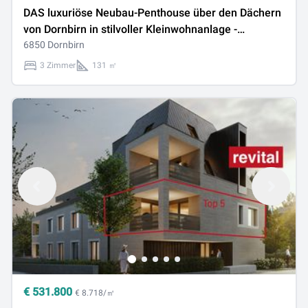
DAS luxuriöse Neubau-Penthouse über den Dächern
von Dornbirn in stilvoller Kleinwohnanlage -
Bezugsbereit Ende 2026 - Top 7
6850 Dornbirn
3 Zimmer
131 ㎡
€
531.800
€ 8.718/㎡