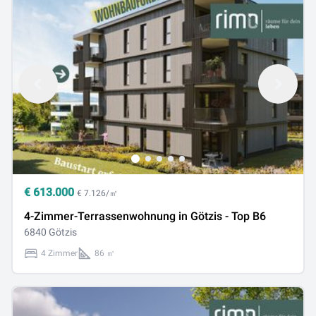
€
613.000
€ 7.126/㎡
4-Zimmer-Terrassenwohnung in Götzis - Top B6
6840 Götzis
4 Zimmer
86 ㎡