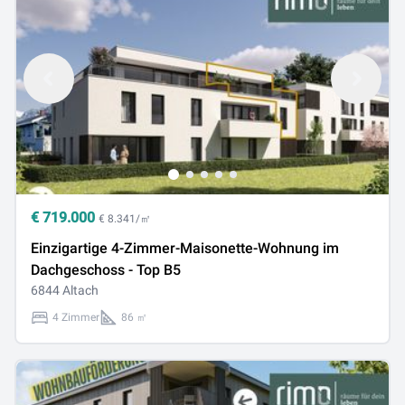
€
719.000
€ 8.341/㎡
Einzigartige 4-Zimmer-Maisonette-Wohnung im
Dachgeschoss - Top B5
6844 Altach
4 Zimmer
86 ㎡