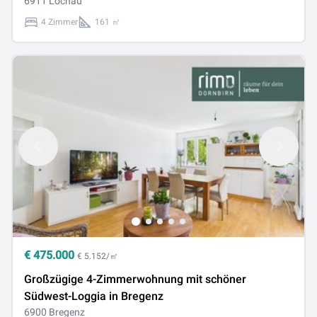
6911 Lochau
4 Zimmer
161 ㎡
€
475.000
€ 5.152/㎡
Großzügige 4-Zimmerwohnung mit schöner
Südwest-Loggia in Bregenz
6900 Bregenz