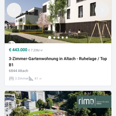
€
443.000
€ 7.236/㎡
3-Zimmer-Gartenwohnung in Altach - Ruhelage / Top
B1
6844 Altach
3 Zimmer
61 ㎡