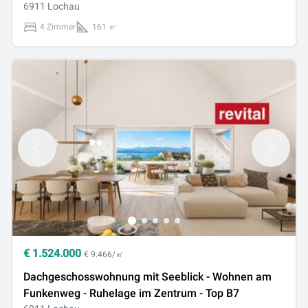
C6
6911 Lochau
4 Zimmer
161 ㎡
€
1.524.000
€ 9.466/㎡
Dachgeschosswohnung mit Seeblick - Wohnen am
Funkenweg - Ruhelage im Zentrum - Top B7