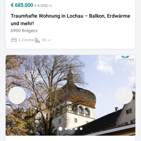
€
685.000
€ 8.030/㎡
Traumhafte Wohnung in Lochau – Balkon, Erdwärme
und mehr!
6900 Bregenz
4 Zimmer
85 ㎡