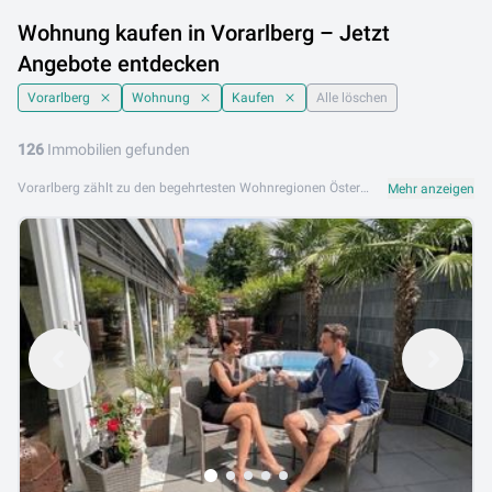
Wohnung kaufen in Vorarlberg – Jetzt
Angebote entdecken
Vorarlberg
Wohnung
Kaufen
Alle löschen
126
Immobilien gefunden
Vorarlberg zählt zu den begehrtesten Wohnregionen Österreichs. Wer hier eine Wohnung kaufen möchte, findet eine attraktive Kombination aus alpiner Landschaft, hoher Lebensqualität und guter Infrastruktur. Ob in der Landeshauptstadt Bregenz direkt am Bodensee, im wirtschaftsstarken Dornbirn oder in den schneesicheren Bergregionen rund um Bludenz und Feldkirch – der Vorarlberger Immobilienmarkt bietet für unterschiedliche Lebenssituationen passende Objekte. Auf dieser Seite finden Sie aktuell 126 Inserate für Wohnungen zum Kaufen in Vorarlberg. Nutzen Sie die Filteroptionen, um Ihre Suche gezielt einzugrenzen – nach Bezirk, Wohnfläche, Zimmeranzahl oder weiteren Kriterien. So behalten Sie den Überblick und sparen wertvolle Zeit. Wer eine Wohnung in Vorarlberg kaufen möchte, sollte einige Punkte beachten: Prüfen Sie neben dem Kaufpreis auch die Betriebskosten, den Zustand der Gemeinschaftsanlagen sowie allfällige Rücklagen der Eigentümergemeinschaft. Gerade bei älteren Objekten lohnt sich ein Blick in den Energieausweis. Ein lokaler Makler kann bei Besichtigungen und Vertragsverhandlungen wertvolle Unterstützung bieten. Vorarlberg punktet mit kurzen Wegen, exzellenter Nahversorgung und einer der niedrigsten Arbeitslosenquoten Österreichs – das macht die Region auch langfristig zu einem soliden Standort für Wohneigentum. Stöbern Sie jetzt durch die aktuellen Angebote und finden Sie Ihre Wohnung in Vorarlberg.
Mehr anzeigen