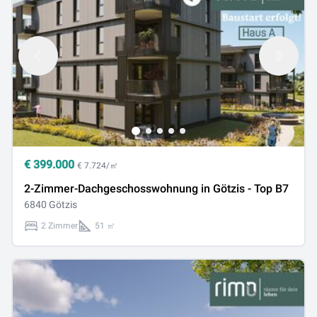
€
399.000
€ 7.724/㎡
2-Zimmer-Dachgeschosswohnung in Götzis - Top B7
6840 Götzis
2 Zimmer
51 ㎡