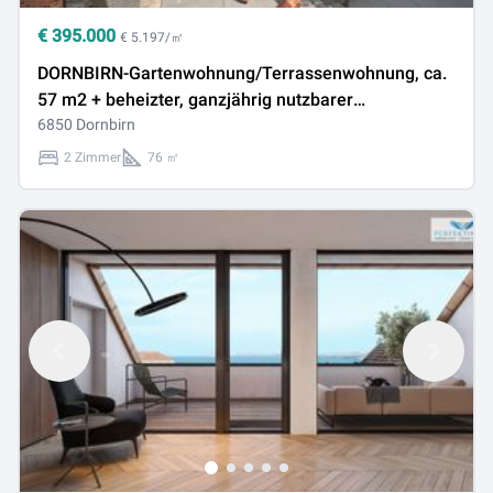
€
395.000
€ 5.197/㎡
DORNBIRN-Gartenwohnung/Terrassenwohnung, ca.
57 m2 + beheizter, ganzjährig nutzbarer
Wintergarten ca. 19 m2, Gesamt-Wohn-NFL ca. 76
6850 Dornbirn
m2, Wohnempfinden/Wohlfühl-Atmosphäre wie in
2 Zimmer
76 ㎡
einer 3-Zimmer-Wohnung, inkl. 1 TG.