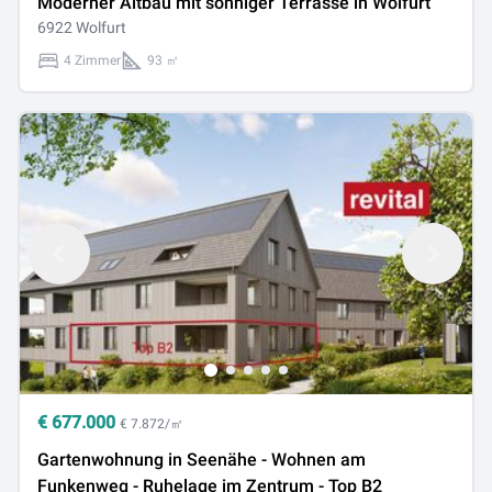
Moderner Altbau mit sonniger Terrasse in Wolfurt
6922 Wolfurt
4 Zimmer
93 ㎡
€
677.000
€ 7.872/㎡
Gartenwohnung in Seenähe - Wohnen am
Funkenweg - Ruhelage im Zentrum - Top B2