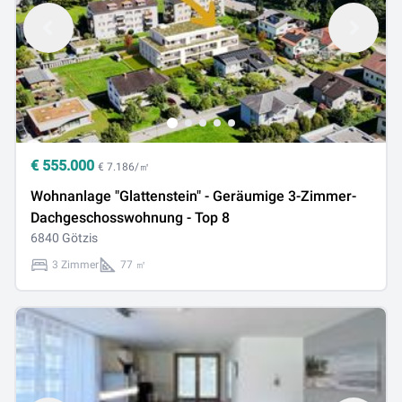
€
555.000
€ 7.186/㎡
Wohnanlage "Glattenstein" - Geräumige 3-Zimmer-
Dachgeschosswohnung - Top 8
6840 Götzis
3 Zimmer
77 ㎡