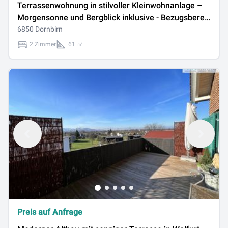
Terrassenwohnung in stilvoller Kleinwohnanlage –
Morgensonne und Bergblick inklusive - Bezugsbereit
Ende 2026 - Top 5
6850 Dornbirn
2 Zimmer
61 ㎡
Preis auf Anfrage