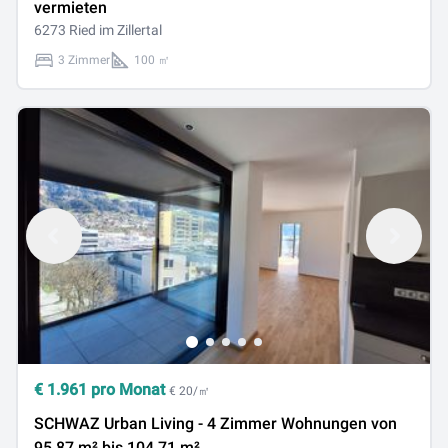
vermieten
6273 Ried im Zillertal
3 Zimmer
100 ㎡
€
1.961
pro Monat
€ 20/㎡
SCHWAZ Urban Living - 4 Zimmer Wohnungen von
95,87 m² bis 104,71 m²