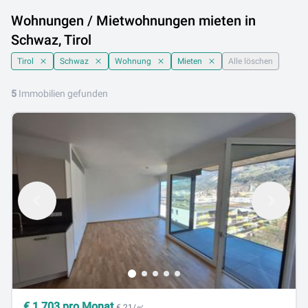
Wohnungen / Mietwohnungen mieten in
Schwaz, Tirol
Tirol
Schwaz
Wohnung
Mieten
Alle löschen
5
Immobilien gefunden
€
1.703
pro Monat
€ 21/㎡