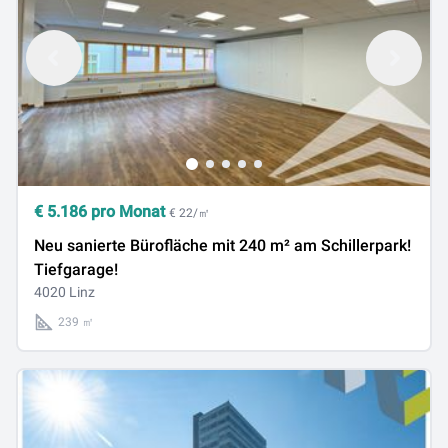
€
5.186
pro Monat
€ 22/㎡
Neu sanierte Bürofläche mit 240 m² am Schillerpark!
Tiefgarage!
4020 Linz
239 ㎡