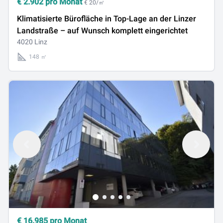
€
2.902
pro Monat
€ 20/㎡
Klimatisierte Bürofläche in Top-Lage an der Linzer
Landstraße – auf Wunsch komplett eingerichtet
4020 Linz
148 ㎡
€
16.985
pro Monat