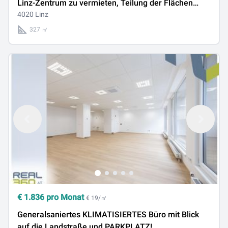
Linz-Zentrum zu vermieten, Teilung der Flächen
möglich!
4020 Linz
327 ㎡
€
1.836
pro Monat
€ 19/㎡
Generalsaniertes KLIMATISIERTES Büro mit Blick
auf die Landstraße und PARKPLATZ!