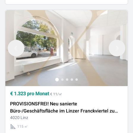
€
1.323
pro Monat
€ 11/㎡
PROVISIONSFREI! Neu sanierte
Büro-/Geschäftsfläche im Linzer Franckviertel zu
vermieten!
4020 Linz
115 ㎡