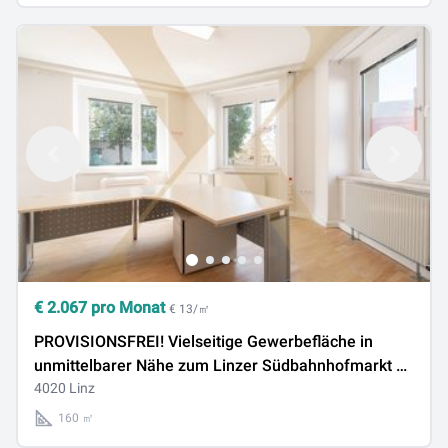
€
2.067
pro Monat
€ 13/㎡
PROVISIONSFREI! Vielseitige Gewerbefläche in
unmittelbarer Nähe zum Linzer Südbahnhofmarkt zu
vermieten!
4020 Linz
160 ㎡