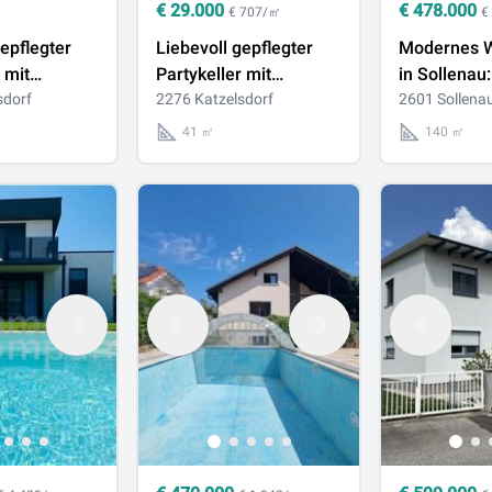
€
29.000
€
478.000
€ 707/㎡
€
gepflegter
Liebevoll gepflegter
Modernes 
 mit
Partykeller mit
in Sollenau:
m Flair
sdorf
besonderem Flair
2276 Katzelsdorf
Großzügigkei
2601 Sollena
individuelle
41 ㎡
140 ㎡
Gestaltungsf