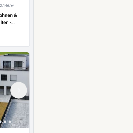
 2.146/㎡
ohnen &
lten -
bedürftiges
nhaus nahe