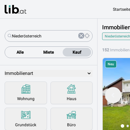
Startseit
Immobilien
Niederösterreic
152
Immobilien
Alle
Miete
Kauf
Neu
Immobilienart
Wohnung
Haus
Grundstück
Büro