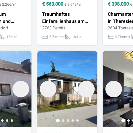
€
560.000
€
398.000
€ 2.266/㎡
€ 3.043/㎡
€
zum
Traumhaftes
Charmanter
 und
Einfamilienhaus am
in Theresie
n!
sdorf
Fuße des Waxenecks
2763 Pernitz
Zimmer, Ga
2604 Theresi
Terrasse, 
154 ㎡
5 Zimmer
184 ㎡
4 Zimmer