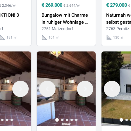
€
269.000
€
279.000
€ 2.346/㎡
€ 2.644/㎡
€
TION! 3
Bungalow mit Charme
Naturnah w
in ruhiger Wohnlage –
selbst gesta
shälften
rf
Ihr neues Zuhause in
2751 Matzendorf
Sanierungs
2763 Pernitz
gbar! Haus
Matzendorf
Einfamilie
181 ㎡
101 ㎡
130 ㎡
ler in
Pernitz
zu verkaufen!