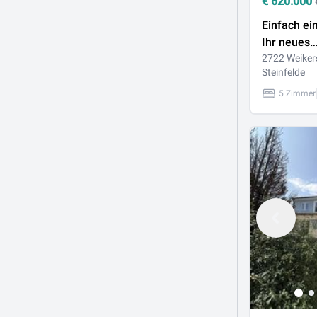
€
620.000
Einfach ei
Ihr neues
Einfamilie
2722 Weiker
Steinfelde
Weikersdo
5 Zimmer