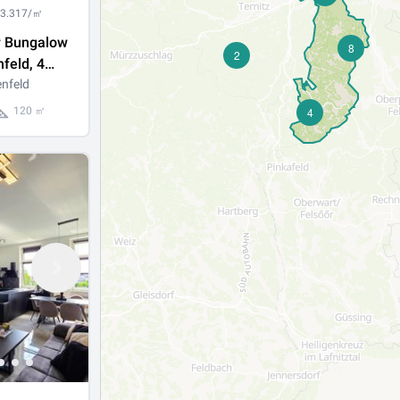
 3.317/㎡
 Bungalow
8
2
nfeld, 4
rten,
enfeld
Garage
120 ㎡
4