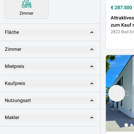
€
287.500
Zimmer
Attraktive
zum Kauf 
Fläche
in 2822 Ba
2822 Bad Er
Zimmer
Mietpreis
Kaufpreis
Nutzungsart
Makler