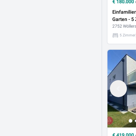
€
180.000
Einfamilie
Garten - 5
SANIERUN
2752 Wöller
- in Wöller
5 Zimmer
180.000!
€
419.000