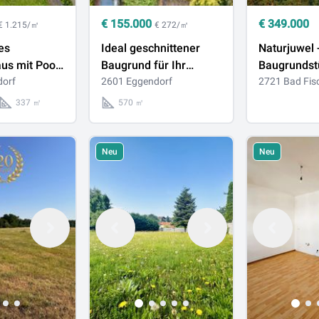
€
155.000
€
349.000
€ 1.215/㎡
€ 272/㎡
es
Ideal geschnittener
Naturjuwel 
us mit Pool
Baugrund für Ihr
Baugrundst
m² – viel
dorf
Einfamilienhaus –
2601 Eggendorf
begehrter 
2721 Bad Fis
 Potenzial
Altbaumbestand –
Bad Fischa
337 ㎡
570 ㎡
ruhig, grün, sofort
verfügbar
Neu
Neu