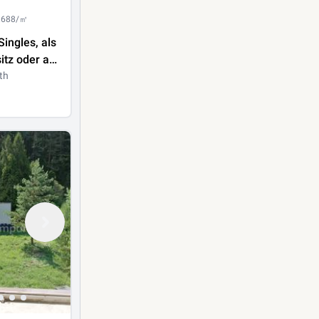
1.688/㎡
Singles, als
tz oder als
nung -
th
t 28 m²
Wiesmath