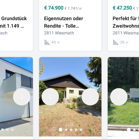
€
74.900
€
47.250
€ 1.741/㎡
€ 
s Grundstück
Eigennutzen oder
Perfekt für 
mit 1.149 m²
Rendite - Tolle
Zweitwohnsi
d Erlach
lach
Erdgeschosswohnung
2811 Wiesmath
Anlegerwoh
2811 Wiesma
mit 43 m² und
Wohnung mi
43 ㎡
28 ㎡
allgemeinen Garten
(Top 3) in 
(Top 1) in Wiesmath