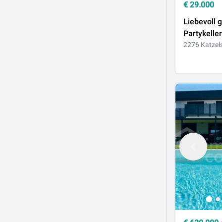
€
29.000
Liebevoll 
Partykeller
besondere
2276 Katzel