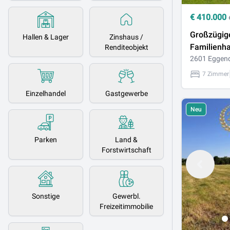
€
410.000
Großzügig
Hallen & Lager
Zinshaus /
Familienha
Renditeobjekt
auf 1.140 
2601 Eggen
Platz, viel
7 Zimmer
Einzelhandel
Gastgewerbe
Neu
Parken
Land &
Forstwirtschaft
Sonstige
Gewerbl.
Freizeitimmobilie