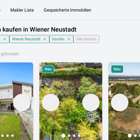
e
Makler Liste
Gespeicherte Immobilien
 kaufen in Wiener Neustadt
h
Wiener Neustadt
Kaufen
Alle löschen
 gefunden
Neu
Neu