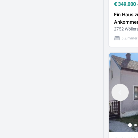
€
349.000
Ein Haus 
Ankommen
Wohlfühle
2752 Wöller
5 Zimmer