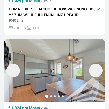
€
1.029
pro Monat
€ 12/㎡
KLIMATISIERTE DACHGESCHOSSWOHNUNG - 85,07
m² ZUM WOHLFÜHLEN IN LINZ URFAHR
4040 Linz
3 Zimmer
85 ㎡
€
1.924
pro Monat
€ 20/㎡