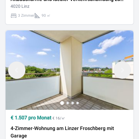
vermieten!
4020 Linz
3 Zimmer
90 ㎡
€
1.507
pro Monat
€ 16/㎡
4-Zimmer-Wohnung am Linzer Froschberg mit
Garage