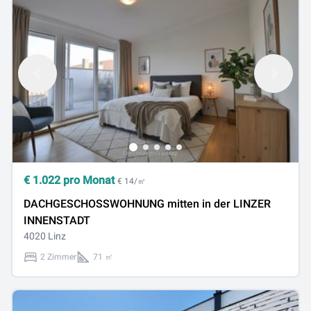
€
1.022
pro Monat
€ 14/㎡
DACHGESCHOSSWOHNUNG mitten in der LINZER
INNENSTADT
4020 Linz
2 Zimmer
71 ㎡