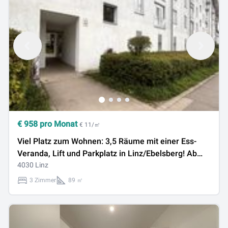
€
958
pro Monat
€ 11/㎡
Viel Platz zum Wohnen: 3,5 Räume mit einer Ess-
Veranda, Lift und Parkplatz in Linz/Ebelsberg! Ab
SOFORT verfügbar!
4030 Linz
3 Zimmer
89 ㎡