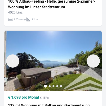
100 % Altbau-Feeling - Helle, geräumige 2-Zimmer-
Wohnung im Linzer Stadtzentrum
4020 Linz
2 Zimmer
91 ㎡
€
1.698
pro Monat
€ 15/㎡
112 m² Wohnung mit Balkon und Gartennutzung