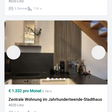
4020 Linz
5 Zimmer
118 ㎡
€
1.332
pro Monat
€ 16/㎡
Zentrale Wohnung im Jahrhundertwende-Stadthaus
4020 Linz