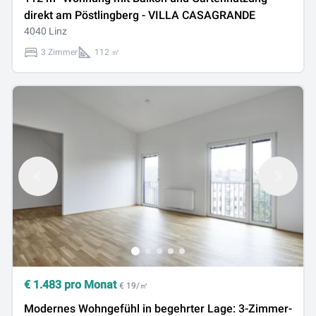
direkt am Pöstlingberg - VILLA CASAGRANDE
4040 Linz
3 Zimmer
112 ㎡
€
1.483
pro Monat
€ 19/㎡
Modernes Wohngefühl in begehrter Lage: 3-Zimmer-