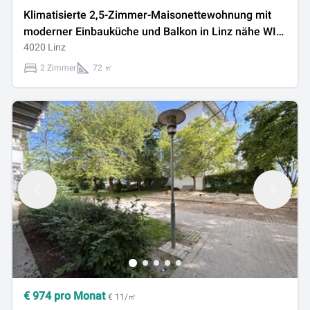
Klimatisierte 2,5-Zimmer-Maisonettewohnung mit
moderner Einbauküche und Balkon in Linz nähe WIFI
zu vermieten!
4020 Linz
2 Zimmer
72 ㎡
€
974
pro Monat
€ 11/㎡