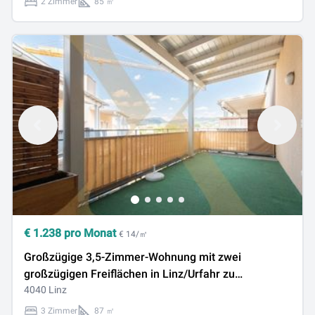
2 Zimmer
85 ㎡
€
1.238
pro Monat
€ 14/㎡
Großzügige 3,5-Zimmer-Wohnung mit zwei
großzügigen Freiflächen in Linz/Urfahr zu
vermieten!
4040 Linz
3 Zimmer
87 ㎡