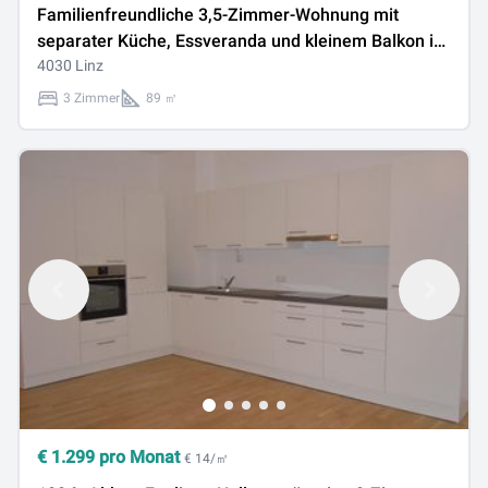
Familienfreundliche 3,5-Zimmer-Wohnung mit
separater Küche, Essveranda und kleinem Balkon in
Linz/Ebelsberg! Bezug ab 01.09.2026!
4030 Linz
3 Zimmer
89 ㎡
€
1.299
pro Monat
€ 14/㎡