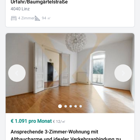
Urfahr/Baumgärtelstraße
4040 Linz
4 Zimmer
94 ㎡
€
1.091
pro Monat
€ 12/㎡
Ansprechende 3-Zimmer-Wohnung mit
Altbaucharme und idealer Verkehrsanbindung zu