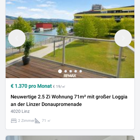
€
1.370
pro Monat
€ 19/㎡
Neuwertige 2.5 Zi Wohnung 71m² mit großer Loggia
an der Linzer Donaupromenade
4020 Linz
2 Zimmer
71 ㎡