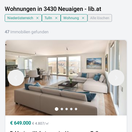
Wohnungen in 3430 Neuaigen - lib.at
Niederösterreich
Tulln
Wohnung
Alle löschen
47
Immobilien gefunden
€
649.000
€ 4.807/㎡