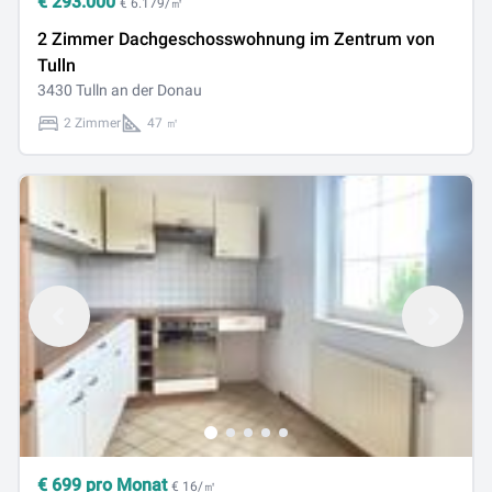
€
293.000
€ 6.179/㎡
2 Zimmer Dachgeschosswohnung im Zentrum von
Tulln
3430 Tulln an der Donau
2 Zimmer
47 ㎡
€
699
pro Monat
€ 16/㎡