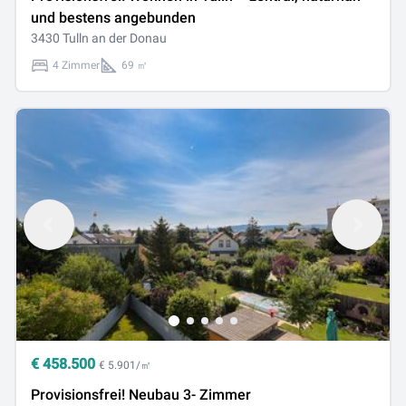
und bestens angebunden
3430 Tulln an der Donau
4 Zimmer
69 ㎡
€
458.500
€ 5.901/㎡
Provisionsfrei! Neubau 3- Zimmer