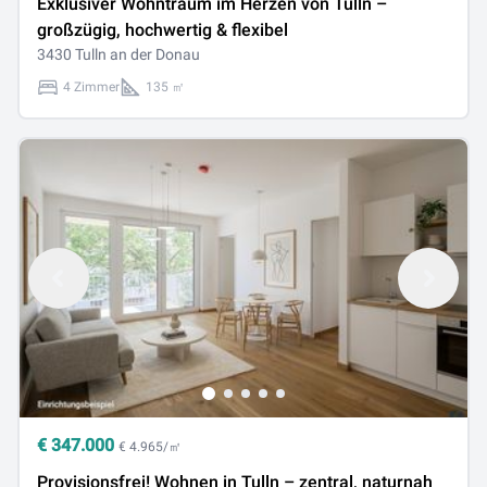
Exklusiver Wohntraum im Herzen von Tulln –
großzügig, hochwertig & flexibel
3430 Tulln an der Donau
4 Zimmer
135 ㎡
€
347.000
€ 4.965/㎡
Provisionsfrei! Wohnen in Tulln – zentral, naturnah