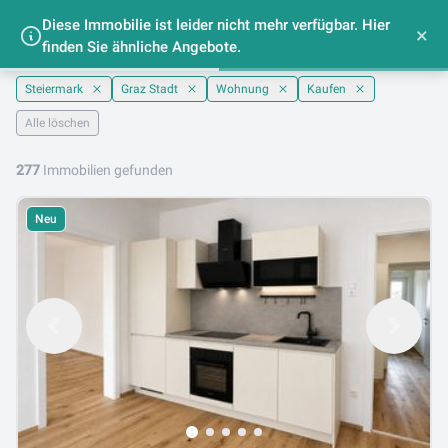
Diese Immobilie ist leider nicht mehr verfügbar. Hier
Wohnungen kaufen im Bezirk Graz(Stadt) -
×
finden Sie ähnliche Angebote.
lib.at
Steiermark
Graz Stadt
Wohnung
Kaufen
Alle löschen
277
Immobilien gefunden
Neu