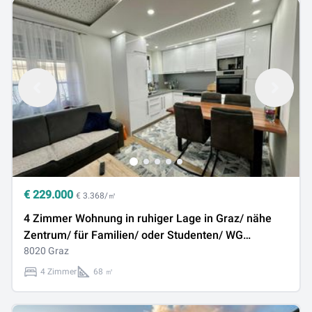
€
229.000
€ 3.368/㎡
4 Zimmer Wohnung in ruhiger Lage in Graz/ nähe
Zentrum/ für Familien/ oder Studenten/ WG
geeignet
8020 Graz
4 Zimmer
68 ㎡