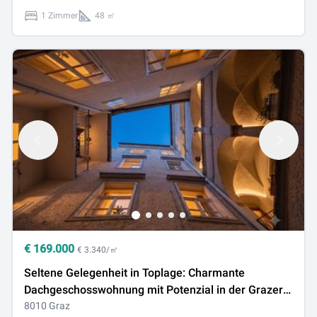
1 Zimmer
48 ㎡
€
169.000
€ 3.340/㎡
Seltene Gelegenheit in Toplage: Charmante
Dachgeschosswohnung mit Potenzial in der Grazer
Innenstadt
8010 Graz