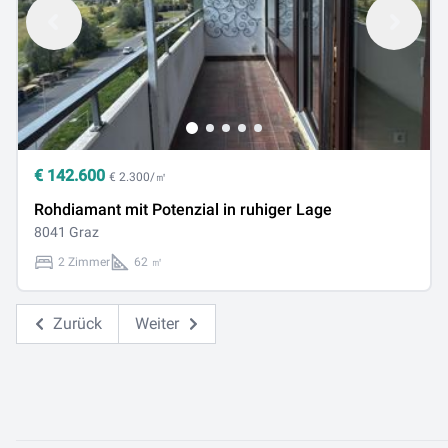
€
142.600
€ 2.300/㎡
Rohdiamant mit Potenzial in ruhiger Lage
8041 Graz
2 Zimmer
62 ㎡
Zurück
Weiter