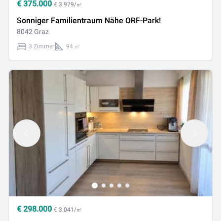
€
375.000
€ 3.979/㎡
Sonniger Familientraum Nähe ORF-Park!
8042 Graz
3 Zimmer
94 ㎡
€
298.000
€ 3.041/㎡