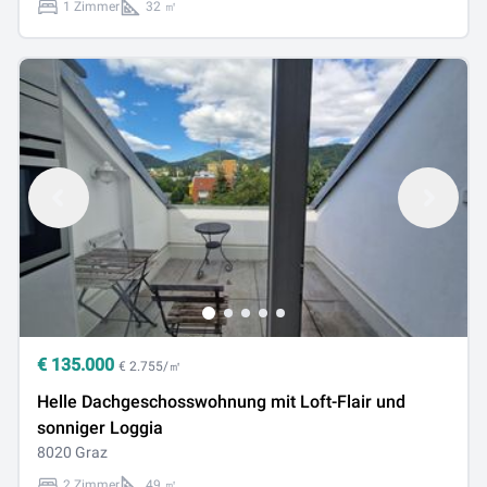
1 Zimmer
32 ㎡
€
135.000
€ 2.755/㎡
Helle Dachgeschosswohnung mit Loft-Flair und
sonniger Loggia
8020 Graz
2 Zimmer
49 ㎡