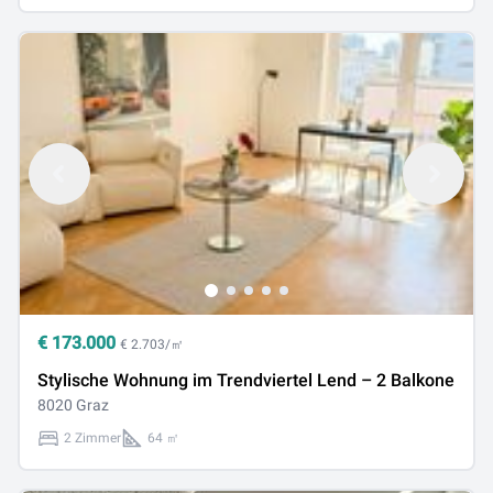
€
173.000
€ 2.703/㎡
Stylische Wohnung im Trendviertel Lend – 2 Balkone
8020 Graz
2 Zimmer
64 ㎡