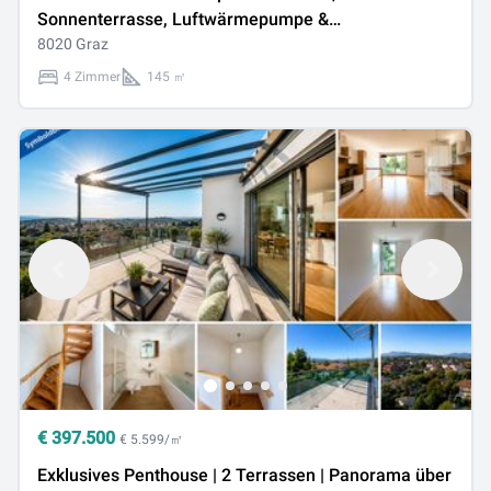
Sonnenterrasse, Luftwärmepumpe &
Fußbodenheizung!
8020 Graz
4 Zimmer
145 ㎡
€
397.500
€ 5.599/㎡
Exklusives Penthouse | 2 Terrassen | Panorama über