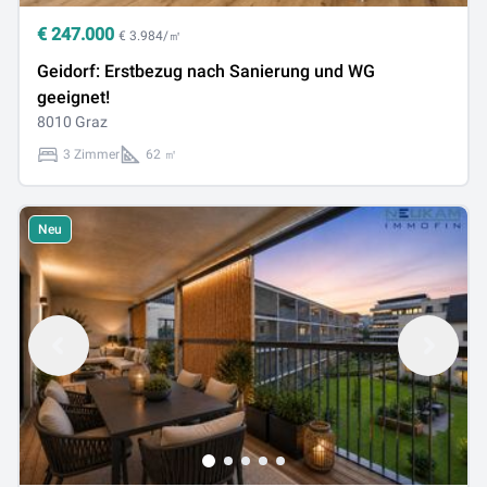
€
247.000
€ 3.984/㎡
Geidorf: Erstbezug nach Sanierung und WG
geeignet!
8010 Graz
3 Zimmer
62 ㎡
Neu