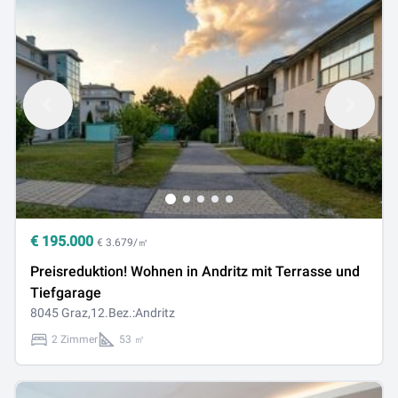
€
195.000
€ 3.679/㎡
Preisreduktion! Wohnen in Andritz mit Terrasse und
Tiefgarage
8045 Graz,12.Bez.:Andritz
2 Zimmer
53 ㎡