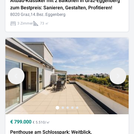
Altbau-Klassiker mit 2 Balkonen in Graz-Eggenberg
zum Bestpreis: Sanieren, Gestalten, Profitieren!
8020 Graz,14.Bez.:Eggenberg
3 Zimmer
73 ㎡
€
799.000
€ 5.510/㎡
Penthouse am Schlosspark: Weitblick,