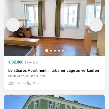
€
82.000
€ 1.949/㎡
Leistbares Apartment in urbaner Lage zu verkaufen
8020 Graz,05.Bez.:Gries
1 Zimmer
42 ㎡