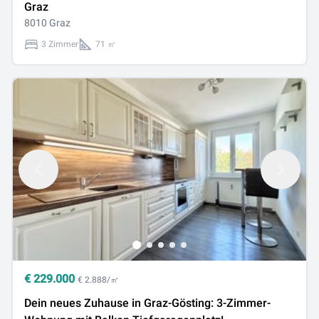
Graz
8010 Graz
3 Zimmer
71 ㎡
€
229.000
€ 2.888/㎡
Dein neues Zuhause in Graz-Gösting: 3-Zimmer-