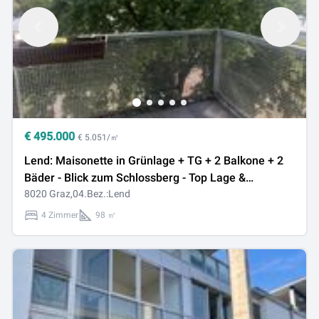
€
495.000
€ 5.051/㎡
Lend: Maisonette in Grünlage + TG + 2 Balkone + 2
Bäder - Blick zum Schlossberg - Top Lage &
Ausstattung
8020 Graz,04.Bez.:Lend
4 Zimmer
98 ㎡