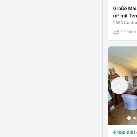
Große Mai
m² mit Ter
Garage & 
2353 Guntr
Lage
3 Zimmer
€
450.000