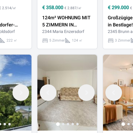
€
358.000
€
299.000
€ 2.514/㎡
€ 2.887/㎡
€
124m² WOHNUNG MIT
Großzügig
dorfer-
5 ZIMMERN IN
in Bestlage!
bei Rodaun,
oldsdorf
SCHÖNER
2344 Maria Enzersdorf
2345 Brunn a
lich wohnen!
FREIZEITREGION MIT
222 ㎡
5 Zimmer
124 ㎡
3 Zimmer
IDEALER ANBINDUNG