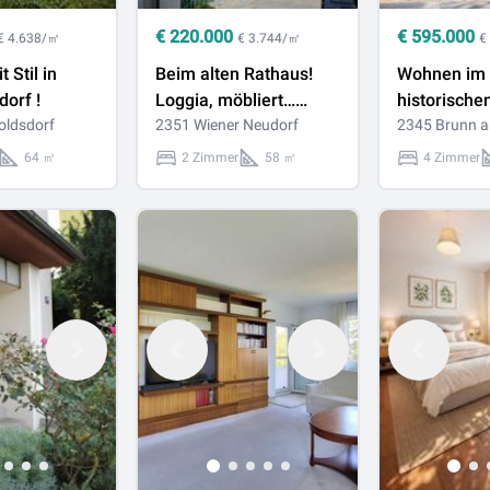
€
220.000
€
595.000
€ 4.638/㎡
€ 3.744/㎡
€
 Stil in
Beim alten Rathaus!
Wohnen im
dorf !
Loggia, möbliert…
historische
oldsdorf
einfach Vermieten
2351 Wiener Neudorf
- Charmant
2345 Brunn a
oder Einziehen!
Maisonette 
64 ㎡
2 Zimmer
58 ㎡
4 Zimmer
großem Süd
Erstbezug 
Sanierung