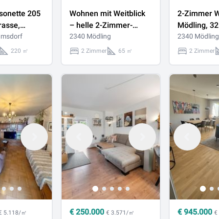
sonette 205
Wohnen mit Weitblick
2-Zimmer W
rasse,
– helle 2-Zimmer-
Mödling, 3
Klima in TOP
amsdorf
Wohnung im 6. Stock
2340 Mödling
2340 Mödling
mit Loggia
220 ㎡
2 Zimmer
65 ㎡
2 Zimmer
€
250.000
€
945.000
€ 5.118/㎡
€ 3.571/㎡
€