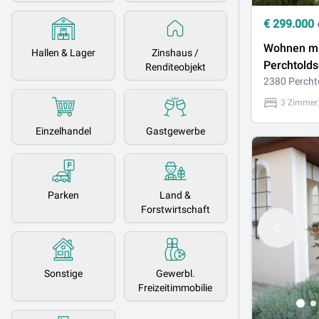
€
299.000
Wohnen mit
Hallen & Lager
Zinshaus /
Perchtolds
Renditeobjekt
2380 Percht
3 Zimmer
Einzelhandel
Gastgewerbe
Parken
Land &
Forstwirtschaft
Sonstige
Gewerbl.
Freizeitimmobilie