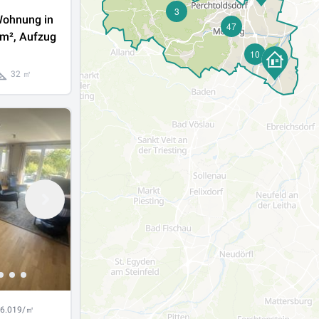
3
ohnung in
47
2m², Aufzug
10
32 ㎡
 6.019/㎡