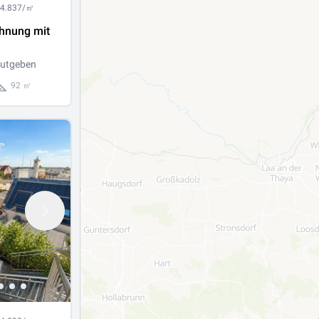
 4.837/㎡
hnung mit
eutgeben
92 ㎡