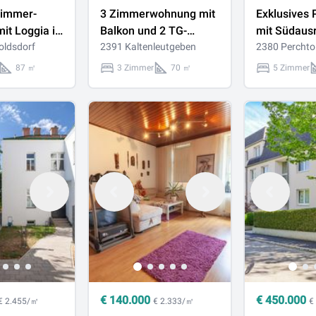
Zimmer-
3 Zimmerwohnung mit
Exklusives
it Loggia in
Balkon und 2 TG-
mit Südausr
dorf
oldsdorf
Plätzen
2391 Kaltenleutgeben
Top-Lage –
2380 Perchto
Zentrum
87 ㎡
3 Zimmer
70 ㎡
5 Zimmer
Perchtoldsd
€
140.000
€
450.000
€ 2.455/㎡
€ 2.333/㎡
€