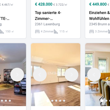
€
428.000
€
449.800
€ 4.467/㎡
€ 3.722/㎡
€
Top sanierte 4-
Einziehen &
TE-
Zimmer-
Wohlfühlen
150 m2 und
g
Gartenwohnung –
2361 Laxenburg
Gartenwohn
2345 Brunn a
RRASSE
ruhige Lage nahe
Brunn am G
150 ㎡
4 Zimmer
115 ㎡
3 Zimmer
Schlosspark
zwei Terra
Laxenburg
zwei Gärte