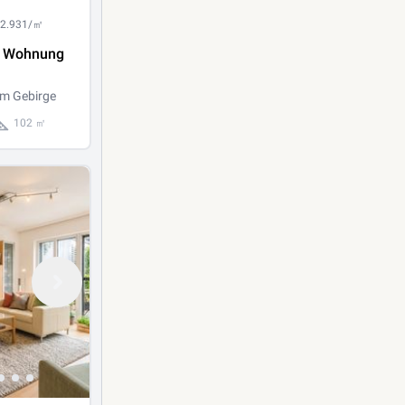
 2.931/㎡
e Wohnung
m Gebirge
102 ㎡