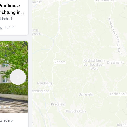
 Penthouse
ichtung in
 Nähe
ldsdorf
157 ㎡
orf
 4.050/㎡