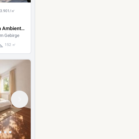
 3.901/㎡
n Ambiente
e
m Gebirge
mit
152 ㎡
balkon -
nach