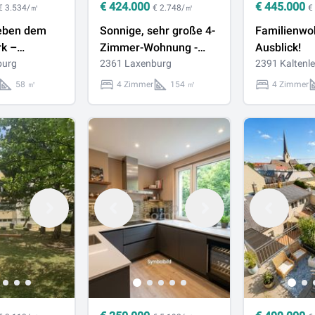
€
424.000
€
445.000
€ 3.534/㎡
€ 2.748/㎡
€
eben dem
Sonnige, sehr große 4-
Familienwo
rk –
Zimmer-Wohnung -
Ausblick!
 sanierte
burg
zwei Bäder, große
2361 Laxenburg
2391 Kaltenl
hnung im
Küche - im Zentrum
58 ㎡
4 Zimmer
154 ㎡
4 Zimmer
n Laxenburg
von Laxenburg