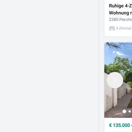
Ruhige 4-
Wohnung m
Perchtolds
2380 Percht
4 Zimmer
€
135.000