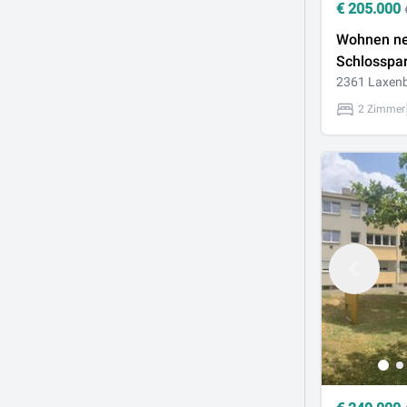
€
205.000
Wohnen n
Schlosspa
hochwertig
2361 Laxen
Neubauwo
2 Zimmer
Herzen vo