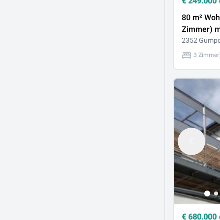
€
249.000
80 m² Woh
Zimmer) mi
großen Lo
2352 Gumpo
Garage in
3 Zimmer
Gumpoldsk
Grünlage
€
680.000