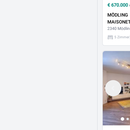
€
670.000
MÖDLING
MAISONET
WOHNUNG 
2340 Mödlin
14 m2 TE
5 Zimmer