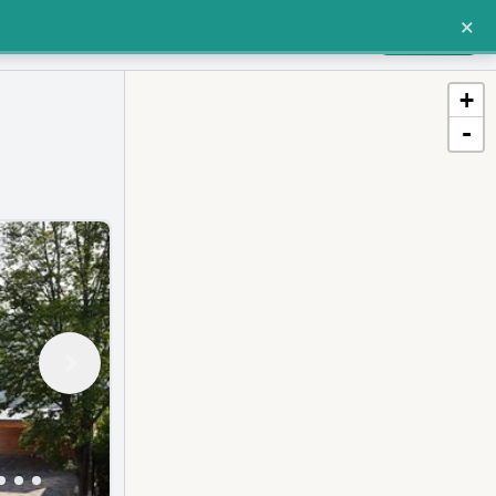
×
Einloggen oder Registrieren
Für Makler
+
-