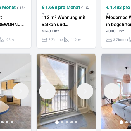
o Monat
€
1.698
pro Monat
€
1.483
pro
€ 15/
€ 15/
㎡
㎡
r:
112 m² Wohnung mit
Modernes 
SEWOHNUNG
Balkon und
in begehrte
tive, ca.
Gartennutzung direkt
4040 Linz
Zimmer-Mai
4040 Linz
mit Galerie
am Pöstlingberg -
mit Terras
95 ㎡
3 Zimmer
112 ㎡
3 Zimmer
 Terrasse
VILLA CASAGRANDE
Auberg