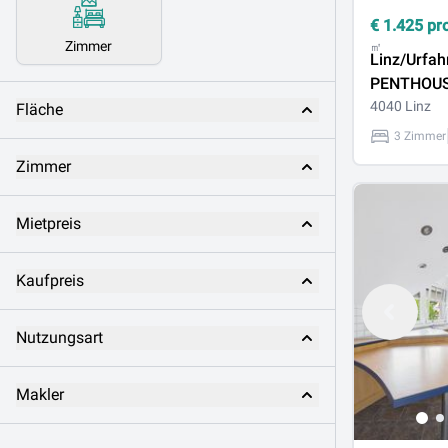
€
1.425
pr
Zimmer
㎡
Linz/Urfah
PENTHOU
der Superla
4040 Linz
Fläche
95m² Wfl. 
3 Zimmer
und großer
Zimmer
Mietpreis
Kaufpreis
Nutzungsart
Makler