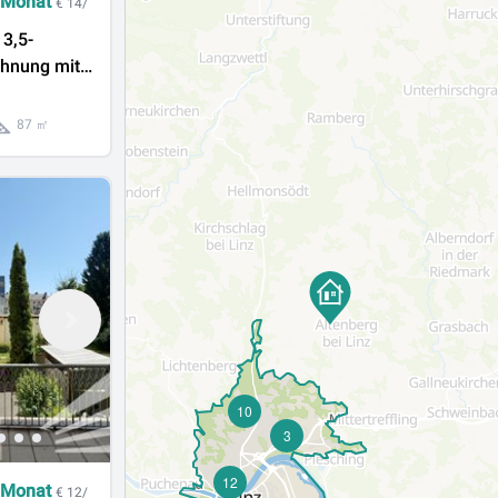
 Monat
€ 14/
3,5-
hnung mit
ügigen
in
87 ㎡
 zu
10
3
12
 Monat
€ 12/