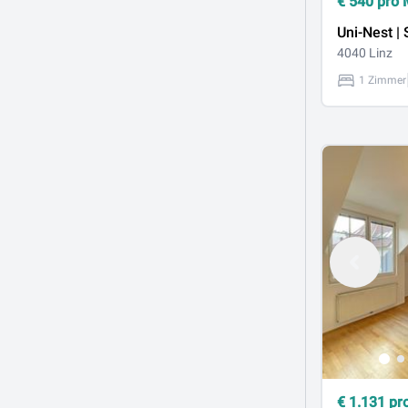
€
540
pro 
Uni-Nest |
4040 Linz
1 Zimmer
€
1.131
pr