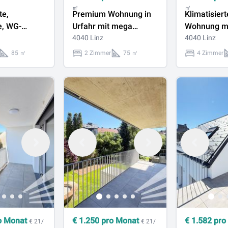
㎡
㎡
te,
Premium Wohnung in
Klimatisier
e, WG-
Urfahr mit mega
Wohnung mi
 3-Zimmer
Balkon, Stellplatz,
4040 Linz
Balkon in L
4040 Linz
 Linz-
Gemeinschaftspool
URFAHR!
85 ㎡
2 Zimmer
75 ㎡
4 Zimmer
o Monat
€
1.250
pro Monat
€
1.582
pro
€ 21/
€ 21/