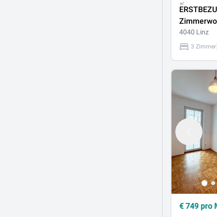
㎡
ERSTBEZU
Zimmerwo
großer Log
4040 Linz
Bestlage U
3 Zimmer
€
749
pro 