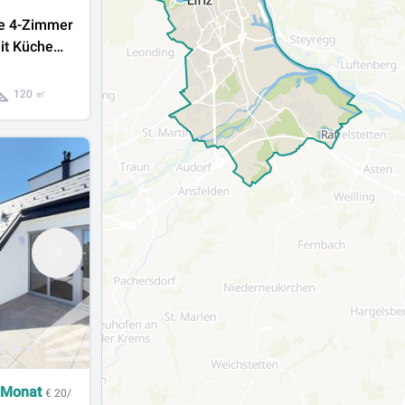
te 4-Zimmer
t Küche
INZ-
120 ㎡
 Monat
€ 20/