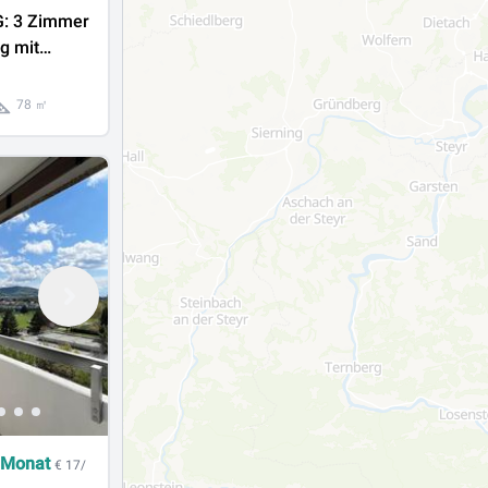
: 3 Zimmer
g mit
kon in
fahr
78 ㎡
 Monat
€ 17/