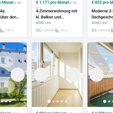
o Monat
€
1.171
pro Monat
€
822
pro 
€ 36/
€ 12/
㎡
Sky
4-Zimmerwohnung mit
Moderne 2
 über den
kl. Balkon und
Dachgesch
n Linz
Parkplatz -
4040 Linz
mit hochwer
4040 Linz
Urfahr/Baumgärtelstraße
Küche nahe
129 ㎡
4 Zimmer
94 ㎡
2 Zimmer
vermieten!