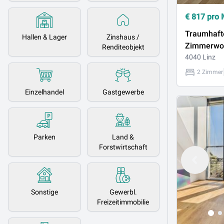
€
817
pro 
Traumhaft
Hallen & Lager
Zinshaus /
Zimmerwo
Renditeobjekt
Auberg - J
4040 Linz
sichern!
2 Zimmer
Einzelhandel
Gastgewerbe
Parken
Land &
Forstwirtschaft
Sonstige
Gewerbl.
Freizeitimmobilie