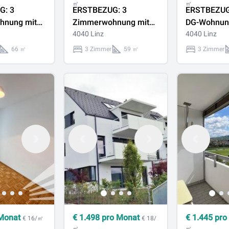
㎡
㎡
G: 3
ERSTBEZUG: 3
ERSTBEZUG
hnung mit
Zimmerwohnung mit
DG-Wohnun
gia in
großem Balkon in
4040 Linz
großem Bal
4040 Linz
rfahr
Bestlage Urfahr
Bestlage Ur
66 ㎡
3 Zimmer
59 ㎡
3 Zimmer
Monat
€
1.498
pro Monat
€
1.445
pro
€ 16/㎡
€ 18/
㎡
㎡