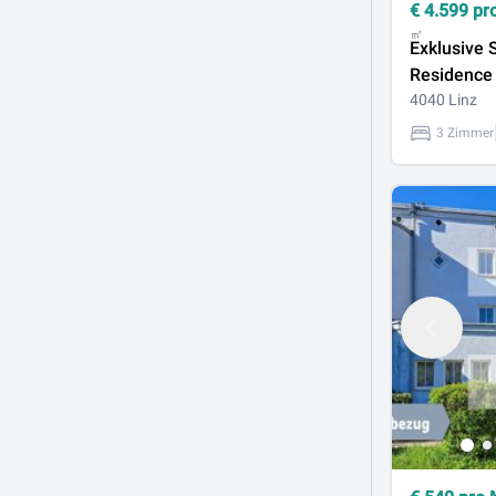
€
4.599
pr
㎡
Exklusive 
Residence
Dächern vo
4040 Linz
3 Zimmer