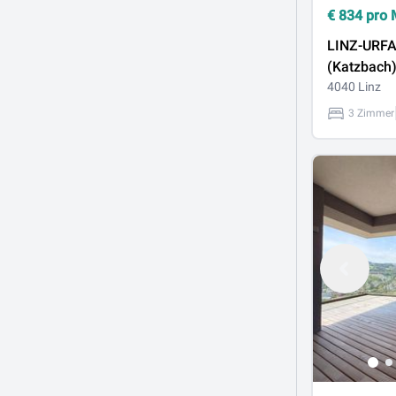
€
834
pro 
LINZ-URF
(Katzbach
Mietwohnu
4040 Linz
m² Wohnfl
3 Zimmer
Zimmer, in
Freistädte