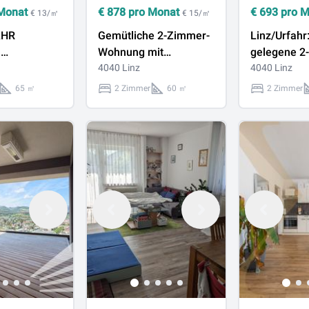
Monat
€
878
pro Monat
€
693
pro 
€ 13/㎡
€ 15/㎡
AHR
Gemütliche 2-Zimmer-
Linz/Urfahr
)
Wohnung mit
gelegene 2
ng ca. 65
großzügiger Loggia in
4040 Linz
Mietwohnun
4040 Linz
äche, 3
Linz/Urfahr zu
55m² + BA
65 ㎡
2 Zimmer
60 ㎡
2 Zimmer
 der
vermieten!
r Straße