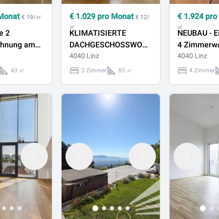
Monat
€
1.029
pro Monat
€
1.924
pro
€ 19/㎡
€ 12/
㎡
㎡
e 2
KLIMATISIERTE
NEUBAU - Ei
hnung am
DACHGESCHOSSWOHNUNG
4 Zimmerw
etzt Termin
- 85,07 m² ZUM
4040 Linz
Terrasse un
4040 Linz
WOHLFÜHLEN IN LINZ
in St. Magd
43 ㎡
3 Zimmer
85 ㎡
4 Zimmer
URFAHR