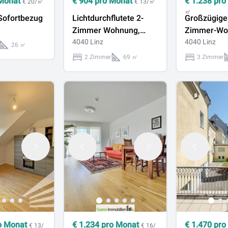
Monat
€
904
pro Monat
€
1.238
pro
€ 20/㎡
€ 13/㎡
㎡
 Sofortbezug
Lichtdurchflutete 2-
Großzügige 
Zimmer Wohnung,
Zimmer-Wo
Nähe JKU
4040 Linz
zwei großz
4040 Linz
26 ㎡
Freiflächen 
2 Zimmer
69 ㎡
3 Zimmer
Linz/Urfahr
vermieten!
o Monat
€
1.234
pro Monat
€
1.470
pro
€ 13/
€ 16/