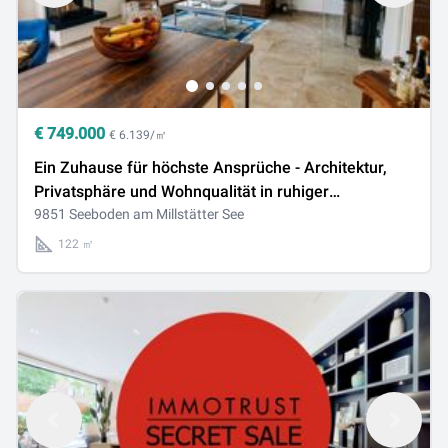
€
749.000
€ 6.139/㎡
Ein Zuhause für höchste Ansprüche - Architektur,
Privatsphäre und Wohnqualität in ruhiger
Lage/Seeboden am Millstätter See
9851 Seeboden am Millstätter See
122 ㎡