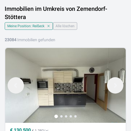
Immobilien im Umkreis von Zemendorf-
Stöttera
Meine Position: Reißeck
Alle löschen
23084
Immobilien gefunden
€
130.500
€ 1.292/㎡