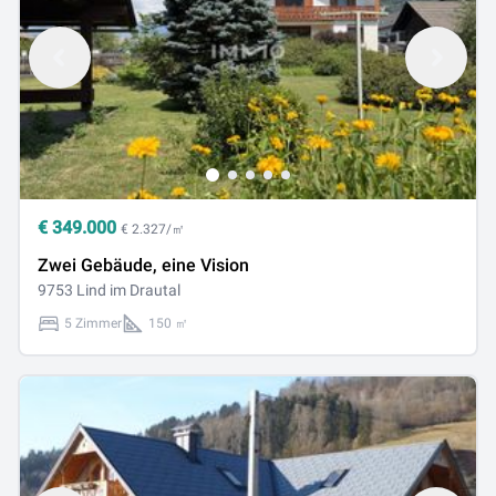
€
349.000
€ 2.327/㎡
Zwei Gebäude, eine Vision
9753 Lind im Drautal
5 Zimmer
150 ㎡