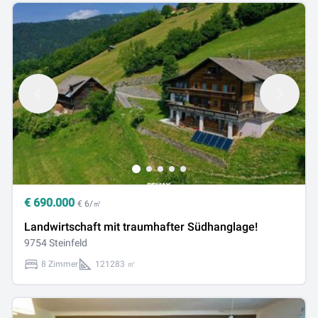
€
690.000
€ 6/㎡
Landwirtschaft mit traumhafter Südhanglage!
9754 Steinfeld
8 Zimmer
121283 ㎡