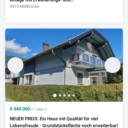
Umwidmungsmöglichkeit in Bauland
9813 Möllbrücke
€
549.000
€ 1.806/㎡
NEUER PREIS: Ein Haus mit Qualität für viel
Lebensfreude - Grundstücksfläche noch erweiterbar!