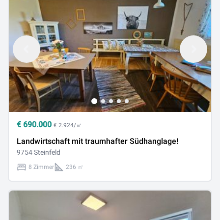
€
690.000
€ 2.924/㎡
Landwirtschaft mit traumhafter Südhanglage!
9754 Steinfeld
8 Zimmer
236 ㎡