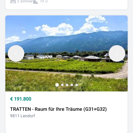
2 Zimmer
73 ㎡
€
191.800
TRATTEN - Raum für Ihre Träume (G31+G32)
9811 Lendorf