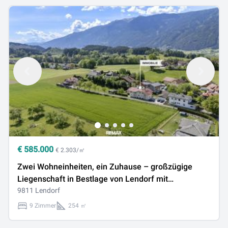
€
585.000
€ 2.303/㎡
Zwei Wohneinheiten, ein Zuhause – großzügige
Liegenschaft in Bestlage von Lendorf mit
Gartenparadies & Zukunftspotenzial
9811 Lendorf
9 Zimmer
254 ㎡