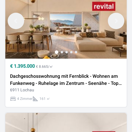
€
1.395.000
€ 8.665/㎡
Dachgeschosswohnung mit Fernblick - Wohnen am
Funkenweg - Ruhelage im Zentrum - Seenähe - Top
C6
6911 Lochau
4 Zimmer
161 ㎡