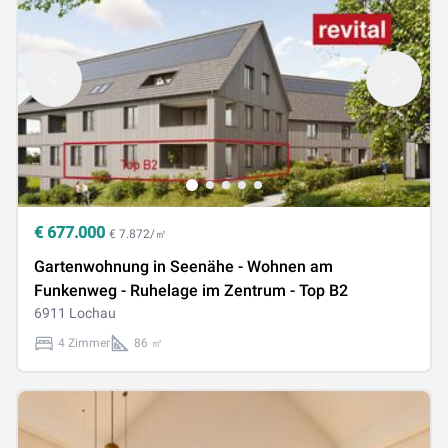
€
677.000
€ 7.872/㎡
Gartenwohnung in Seenähe - Wohnen am
Funkenweg - Ruhelage im Zentrum - Top B2
6911 Lochau
4 Zimmer
86 ㎡