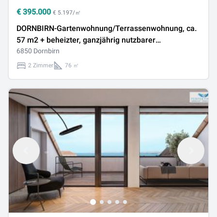
€
395.000
€ 5.197/㎡
DORNBIRN-Gartenwohnung/Terrassenwohnung, ca.
57 m2 + beheizter, ganzjährig nutzbarer
Wintergarten ca. 19 m2, Gesamt-Wohn-NFL ca. 76
6850 Dornbirn
m2, Wohnempfinden/Wohlfühl-Atmosphäre wie in
2 Zimmer
76 ㎡
einer 3-Zimmer-Wohnung, inkl. 1 TG.