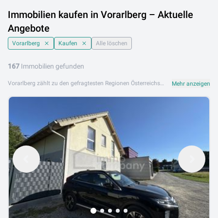
Immobilien kaufen in Vorarlberg – Aktuelle
Angebote
Vorarlberg
Kaufen
Alle löschen
167
Immobilien gefunden
Vorarlberg zählt zu den gefragtesten Regionen Österreichs, wenn es um den Kauf von Immobilien geht. Die Kombination aus alpiner Landschaft, hoher Lebensqualität und wirtschaftlicher Stärke macht das westlichste Bundesland besonders attraktiv für Käufer. Ob Sie ein Haus am Bodensee, eine Wohnung in Bregenz oder ein Grundstück im Bregenzerwald suchen – beim Immobilien kaufen in Vorarlberg stehen Ihnen vielfältige Möglichkeiten offen. Derzeit finden Sie auf dieser Seite 167 aktuelle Inserate aus dem gesamten Bundesland. Nutzen Sie die Filteroptionen, um Ihre Suche gezielt einzugrenzen – nach Objekttyp, Bezirk, Wohnfläche oder weiteren Kriterien. So sparen Sie Zeit und gelangen schneller zum passenden Angebot. Wer Immobilien in Vorarlberg kaufen möchte, sollte einige regionale Besonderheiten beachten. Die Nachfrage ist in vielen Gemeinden hoch, weshalb eine gute Vorbereitung entscheidend ist. Klären Sie Ihre Finanzierung frühzeitig mit Ihrer Bank oder einem unabhängigen Berater. Achten Sie außerdem auf die Erschließung, Bebauungsvorschriften und allfällige Raumplanungsvorgaben der jeweiligen Gemeinde. Für Zuzügler lohnt es sich, die verschiedenen Regionen Vorarlbergs genauer zu vergleichen: Das Rheintal bietet gute Infrastruktur und kurze Pendlerwege, während der Bregenzerwald und das Montafon mit naturnahem Wohnen punkten. Lassen Sie sich bei Bedarf von einem erfahrenen Makler vor Ort begleiten, der den regionalen Markt kennt und Sie kompetent unterstützt.
Mehr anzeigen