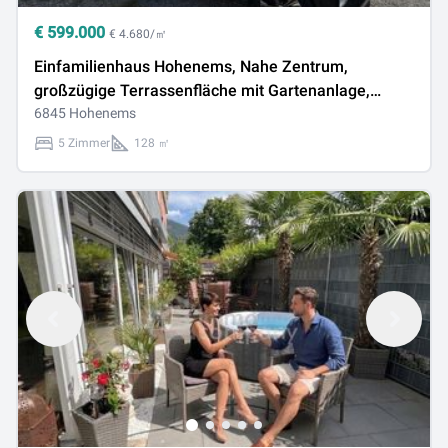
€
599.000
€ 4.680/㎡
Einfamilienhaus Hohenems, Nahe Zentrum,
großzügige Terrassenfläche mit Gartenanlage,
neuer Zaun mit Sichtschutz, mehrere
6845 Hohenems
Außenstellplätze auf privatem Grundstück.
5 Zimmer
128 ㎡