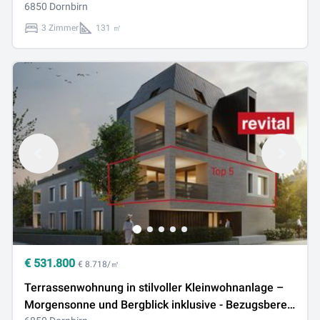
Bezugsbereit Ende 2026 - Top 7
6850 Dornbirn
3 Zimmer
131 ㎡
€
531.800
€ 8.718/㎡
Terrassenwohnung in stilvoller Kleinwohnanlage –
Morgensonne und Bergblick inklusive - Bezugsbereit