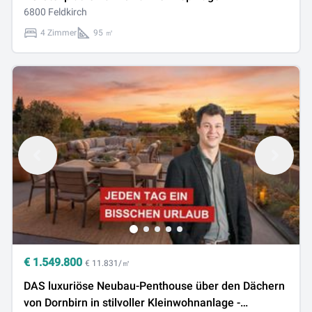
6800 Feldkirch
4 Zimmer
95 ㎡
€
1.549.800
€ 11.831/㎡
DAS luxuriöse Neubau-Penthouse über den Dächern
von Dornbirn in stilvoller Kleinwohnanlage -