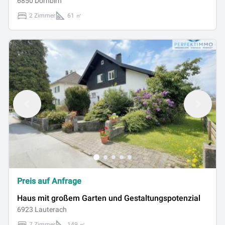
Ende 2026 - Top 5
6850 Dornbirn
2 Zimmer
61 ㎡
Preis auf Anfrage
Haus mit großem Garten und Gestaltungspotenzial
6923 Lauterach
7 Zimmer
149 ㎡