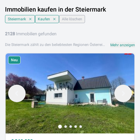
Immobilien kaufen in der Steiermark
Steiermark
Kaufen
Alle löschen
2128
Immobilien gefunden
Die Steiermark zählt zu den beliebtesten Regionen Österreichs, wenn es darum geht, Immobilien zu kaufen. Ob im urbanen Graz, im idyllischen Murtal oder in den grünen Hügeln der Südsteiermark – die Vielfalt der verfügbaren Objekte ist bemerkenswert. Wer Immobilien in der Steiermark kaufen möchte, findet hier sowohl charmante Landhäuser als auch moderne Eigentumswohnungen und attraktive Grundstücke für den Neubau. Bei der Suche empfiehlt es sich, zunächst das gewünschte Gebiet einzugrenzen. Die Steiermark bietet sehr unterschiedliche Lebensräume: Städtisches Flair in Graz, ruhige Wohngegenden in der Umgebung von Leoben oder Knittelfeld sowie naturnahe Lagen im steirischen Ennstal. Nutzen Sie die Filteroptionen, um gezielt nach Objekttyp, Größe und Lage zu suchen. Auf dieser Seite finden Sie aktuell 2128 Inserate von Eigentümern und Maklern aus der gesamten Steiermark. So erhalten Sie einen umfassenden Überblick über den regionalen Immobilienmarkt. Beachten Sie beim Kauf eines Objekts wichtige Aspekte wie Infrastruktur, Verkehrsanbindung und die Qualität der Bausubstanz. Ein unabhängiger Sachverständiger kann vor dem Kauf wertvolle Hinweise liefern. Ob Erstkäufer oder erfahrener Investor – wer Immobilien kaufen in der Steiermark plant, ist hier gut aufgehoben. Stöbern Sie durch die aktuellen Angebote und kontaktieren Sie Anbieter direkt über die jeweilige Detailseite.
Mehr anzeigen
Neu