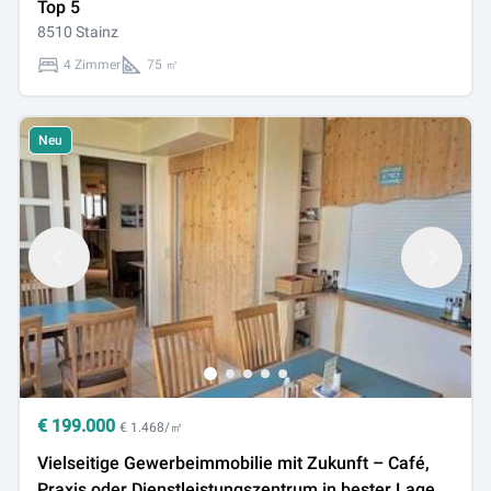
Top 5
8510 Stainz
4 Zimmer
75 ㎡
Neu
€
199.000
€ 1.468/㎡
Vielseitige Gewerbeimmobilie mit Zukunft – Café,
Praxis oder Dienstleistungszentrum in bester Lage