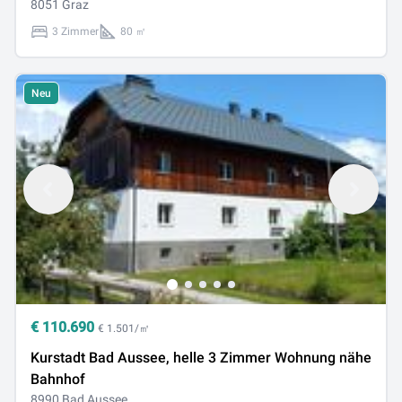
8051 Graz
3 Zimmer
80 ㎡
Neu
€
110.690
€ 1.501/㎡
Kurstadt Bad Aussee, helle 3 Zimmer Wohnung nähe
Bahnhof
8990 Bad Aussee