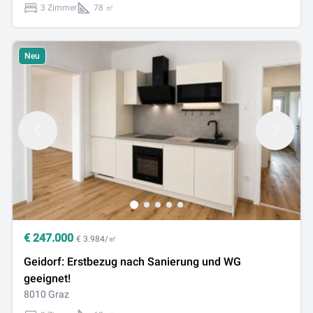
3 Zimmer
78 ㎡
Neu
€
247.000
€ 3.984/㎡
Geidorf: Erstbezug nach Sanierung und WG
geeignet!
8010 Graz