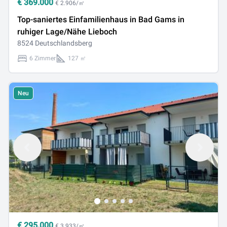
€
369.000
€ 2.906/㎡
Top-saniertes Einfamilienhaus in Bad Gams in
ruhiger Lage/Nähe Lieboch
8524 Deutschlandsberg
6 Zimmer
127 ㎡
Neu
€
295.000
€ 3.933/㎡