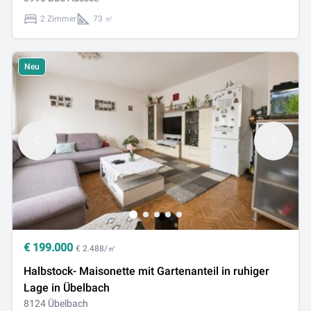
2 Zimmer
73 ㎡
Neu
€
199.000
€ 2.488/㎡
Halbstock- Maisonette mit Gartenanteil in ruhiger
Lage in Übelbach
8124 Übelbach