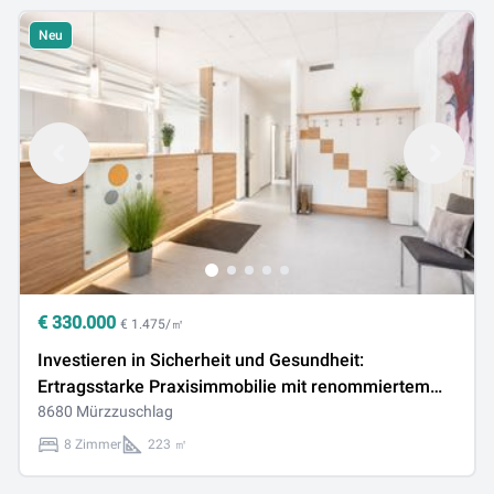
Neu
€
330.000
€ 1.475/㎡
Investieren in Sicherheit und Gesundheit:
Ertragsstarke Praxisimmobilie mit renommiertem
Arzt als Mieter und hervorragender Erreichbarkeit
8680 Mürzzuschlag
8 Zimmer
223 ㎡