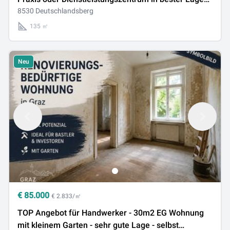
von Deutschlandsberg
8530 Deutschlandsberg
135 ㎡
Neu
€
85.000
€ 2.833/㎡
TOP Angebot für Handwerker - 30m2 EG Wohnung
mit kleinem Garten - sehr gute Lage - selbst