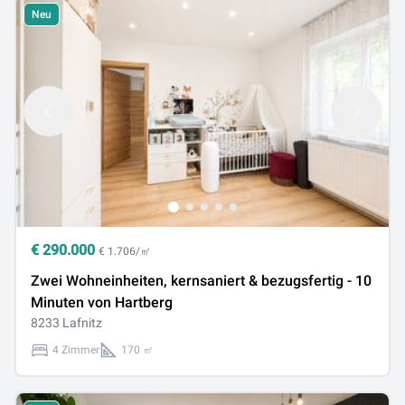
Neu
€
290.000
€ 1.706/㎡
Zwei Wohneinheiten, kernsaniert & bezugsfertig - 10
Minuten von Hartberg
8233 Lafnitz
4 Zimmer
170 ㎡