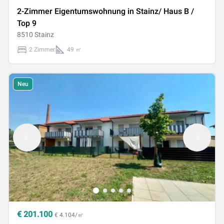
2-Zimmer Eigentumswohnung in Stainz/ Haus B /
Top 9
8510 Stainz
2 Zimmer
49 ㎡
Neu
€
201.100
€ 4.104/㎡