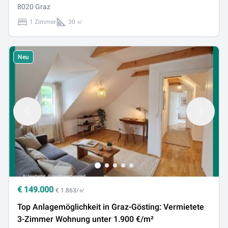
renovieren und Geld sparen!
8020 Graz
1 Zimmer
30 ㎡
Neu
€
149.000
€ 1.863/㎡
Top Anlagemöglichkeit in Graz-Gösting: Vermietete
3-Zimmer Wohnung unter 1.900 €/m²