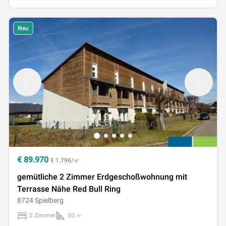
Neu
€
89.970
€ 1.796/㎡
gemütliche 2 Zimmer Erdgeschoßwohnung mit
Terrasse Nähe Red Bull Ring
8724 Spielberg
2 Zimmer
50 ㎡