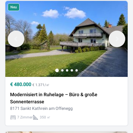
Neu
€
480.000
€ 1.371/㎡
Modernisiert in Ruhelage – Büro & große
Sonnenterrasse
8171 Sankt Kathrein am Offenegg
7 Zimmer
350 ㎡