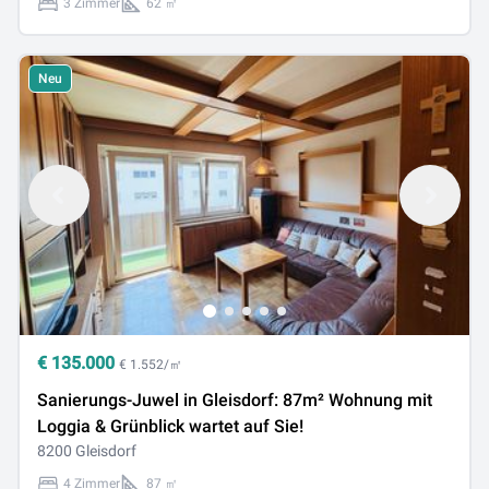
3 Zimmer
62 ㎡
Neu
€
135.000
€ 1.552/㎡
Sanierungs-Juwel in Gleisdorf: 87m² Wohnung mit
Loggia & Grünblick wartet auf Sie!
8200 Gleisdorf
4 Zimmer
87 ㎡