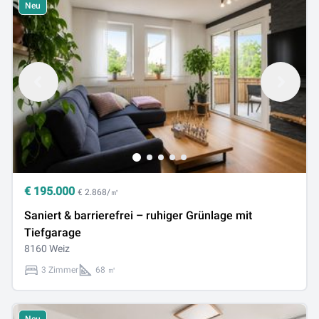
Neu
€
195.000
€ 2.868/㎡
Saniert & barrierefrei – ruhiger Grünlage mit
Tiefgarage
8160 Weiz
3 Zimmer
68 ㎡