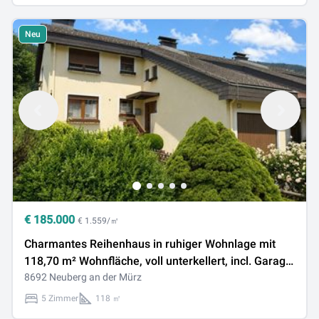
Neu
€
185.000
€ 1.559/㎡
Charmantes Reihenhaus in ruhiger Wohnlage mit
118,70 m² Wohnfläche, voll unterkellert, incl. Garage
und traumhaftem Bergblick
8692 Neuberg an der Mürz
5 Zimmer
118 ㎡