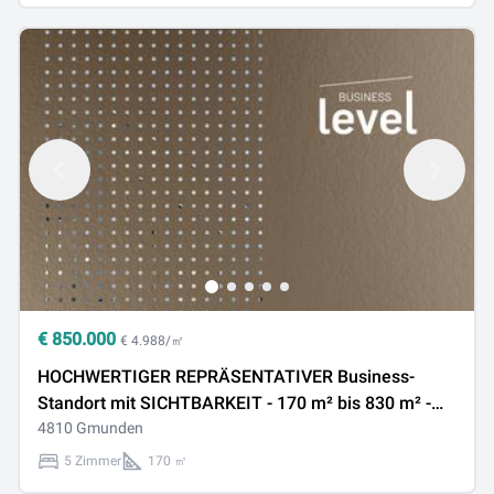
€
850.000
€ 4.988/㎡
HOCHWERTIGER REPRÄSENTATIVER Business-
Standort mit SICHTBARKEIT - 170 m² bis 830 m² -
Frequenzlage
4810 Gmunden
5 Zimmer
170 ㎡