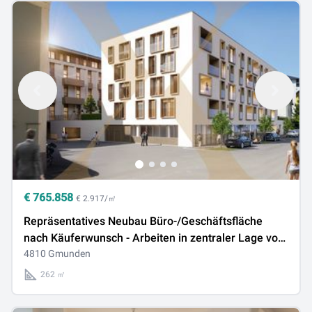
€
765.858
€ 2.917/㎡
Repräsentatives Neubau Büro-/Geschäftsfläche
nach Käuferwunsch - Arbeiten in zentraler Lage von
Gmunden!
4810 Gmunden
262 ㎡