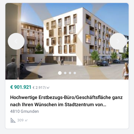
€
901.921
€ 2.917/㎡
Hochwertige Erstbezugs-Büro/Geschäftsfläche ganz
nach Ihren Wünschen im Stadtzentrum von
Gmunden zu verkaufen!
4810 Gmunden
309 ㎡