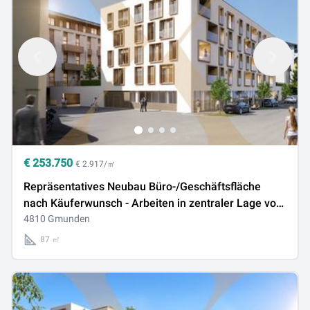
€
253.750
€ 2.917/㎡
Repräsentatives Neubau Büro-/Geschäftsfläche
nach Käuferwunsch - Arbeiten in zentraler Lage von
Gmunden!
4810 Gmunden
87 ㎡