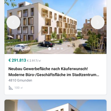
€
291.813
€ 2.917/㎡
Neubau Gewerbefläche nach Käuferwunsch!
Moderne Büro-/Geschäftsfläche im Stadtzentrum
von Gmunden zu verkaufen!
4810 Gmunden
100 ㎡