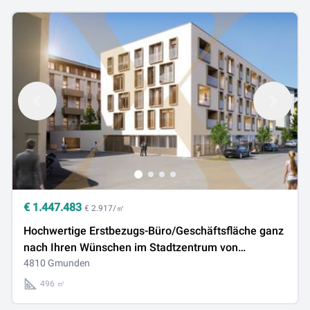
€
1.447.483
€ 2.917/㎡
Hochwertige Erstbezugs-Büro/Geschäftsfläche ganz
nach Ihren Wünschen im Stadtzentrum von
Gmunden zu verkaufen!
4810 Gmunden
496 ㎡