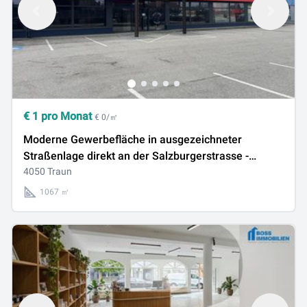
€
1
pro Monat
€ 0/㎡
Moderne Gewerbefläche in ausgezeichneter
Straßenlage direkt an der Salzburgerstrasse -
GESCHÄFTSFLÄCHENWIDMUNG
4050 Traun
1067 ㎡