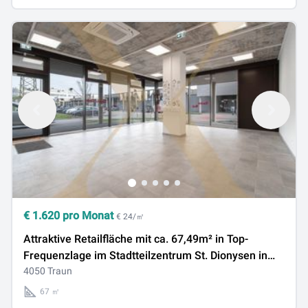
€
1.620
pro Monat
€ 24/㎡
Attraktive Retailfläche mit ca. 67,49m² in Top-
Frequenzlage im Stadtteilzentrum St. Dionysen in
Traun zu vermieten!
4050 Traun
67 ㎡