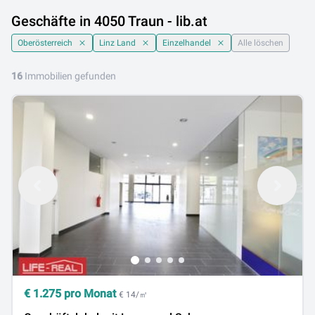
Geschäfte in 4050 Traun - lib.at
Oberösterreich
Linz Land
Einzelhandel
Alle löschen
16
Immobilien gefunden
€
1.275
pro Monat
€ 14/㎡