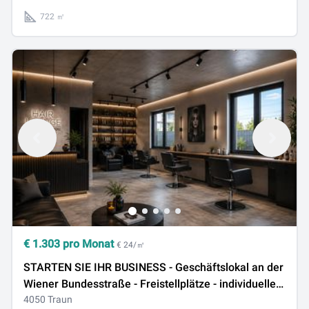
722 ㎡
€
1.303
pro Monat
€ 24/㎡
STARTEN SIE IHR BUSINESS - Geschäftslokal an der
Wiener Bundesstraße - Freistellplätze - individuelle
Gestaltung noch möglich
4050 Traun