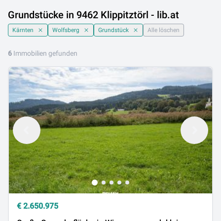
Grundstücke in 9462 Klippitztörl - lib.at
Kärnten
Wolfsberg
Grundstück
Alle löschen
6
Immobilien gefunden
€
2.650.975