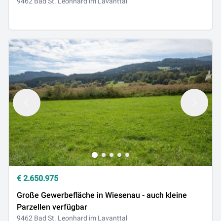
A2 in Richtung Klagenfurt und Richtung Graz
9462 Bad St. Leonhard im Lavanttal
€
2.650.975
Große Gewerbefläche in Wiesenau - auch kleine
Parzellen verfügbar
9462 Bad St. Leonhard im Lavanttal