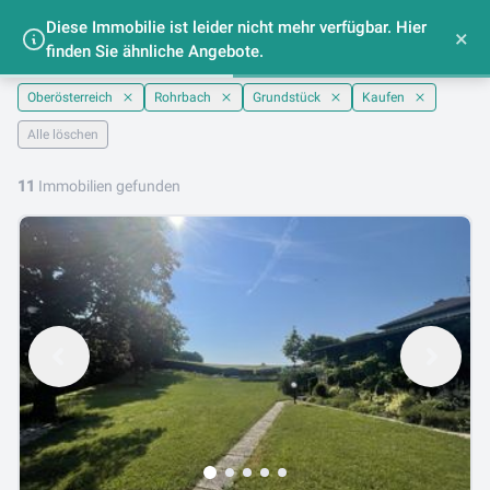
Diese Immobilie ist leider nicht mehr verfügbar. Hier
Grundstücke kaufen im Bezirk Rohrbach -
×
finden Sie ähnliche Angebote.
lib.at
Oberösterreich
Rohrbach
Grundstück
Kaufen
Alle löschen
11
Immobilien gefunden