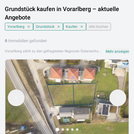
Grundstück kaufen in Vorarlberg – aktuelle
Angebote
Vorarlberg
Grundstück
Kaufen
Alle löschen
6
Immobilien gefunden
Vorarlberg zählt zu den gefragtesten Regionen Österreichs, wenn es darum geht, ein Grundstück zu kaufen. Das westlichste Bundesland überzeugt mit einer einzigartigen Kombination aus alpiner Natur, hoher Lebensqualität und einer gut ausgebauten Infrastruktur. Ob im Rheintal, im Bregenzerwald, im Montafon oder am Bodensee – die Vielfalt der Lagen macht Vorarlberg für Bauherren und Investoren gleichermaßen attraktiv. Aktuell finden Sie auf Lib.at 6 Inserate für Grundstücke in Vorarlberg. Nutzen Sie die Filteroptionen, um gezielt nach Größe, Lage und Widmung zu suchen. Besonders wichtig beim Grundstück kaufen in Vorarlberg ist die Frage der Baulandwidmung: Nicht jede Fläche darf bebaut werden, daher sollten Sie sich vorab bei der zuständigen Gemeinde über den aktuellen Flächenwidmungsplan informieren. Ein weiterer zentraler Punkt ist die Erschließung des Grundstücks. Prüfen Sie frühzeitig, ob Wasser, Strom, Kanal und Zufahrt bereits vorhanden sind oder erst hergestellt werden müssen, da dies die Gesamtkosten erheblich beeinflussen kann. Auch die Hanglage spielt in Vorarlberg eine besondere Rolle, da viele Grundstücke in hügeligem Gelände liegen und besondere Anforderungen an die Planung stellen. Wenn Sie ein Grundstück in Vorarlberg kaufen möchten, empfiehlt es sich, einen erfahrenen Makler oder Notar hinzuzuziehen, der mit den regionalen Gegebenheiten und rechtlichen Rahmenbedingungen vertraut ist. So gehen Sie den Kauf sicher und gut vorbereitet an.
Mehr anzeigen