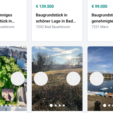
€
139.500
€
99.000
onniges
Baugrundstück in
Baugrundst
tück in
schöner Lage in Bad
genehmigt
ge in Bad
auerbrunn
Sauerbrunn zu
7202 Bad Sauerbrunn
Hausprojek
7221 Marz
n zu
verkaufen
Wasser- un
Stromansch
Marz zu ve