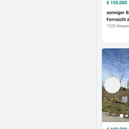
€
155.000
sonniger 
F
7203 Wiese