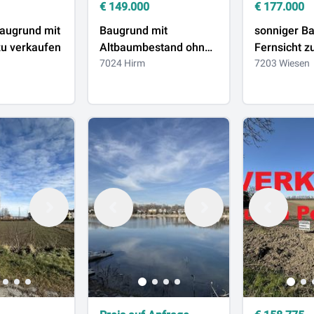
€
149.000
€
177.000
Baugrund mit
Baugrund mit
sonniger B
ernsicht zu verkaufen
Altbaumbestand ohne
Fer
n
Bauzwang zu
7024 Hirm
7203 Wiesen
verkaufen