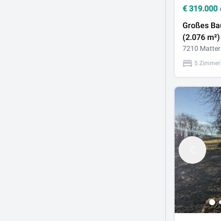
€
319.000
Großes Ba
(2.076 m²)
Fernblick 
7210 Matter
zum Abbru
5 Zimmer
Lage Matt