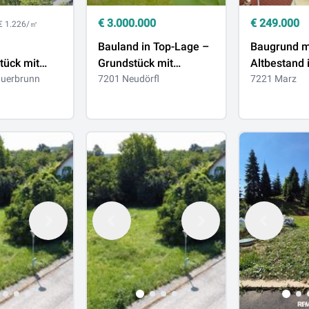
€
3.000.000
€
249.000
€ 1.226/㎡
Bauland in Top-Lage –
Baugrund m
tück mit
Grundstück mit
Altbestand 
 Luxusvilla in
auerbrunn
Bestandsobjekt
7201 Neudörfl
Zentrum!
7221 Marz
von Bad
n