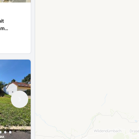
it
im