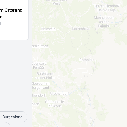
m Ortsrand
en
l
g, Burgenland