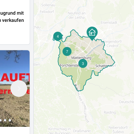
augrund mit
nsicht zu verkaufen
4
7
3