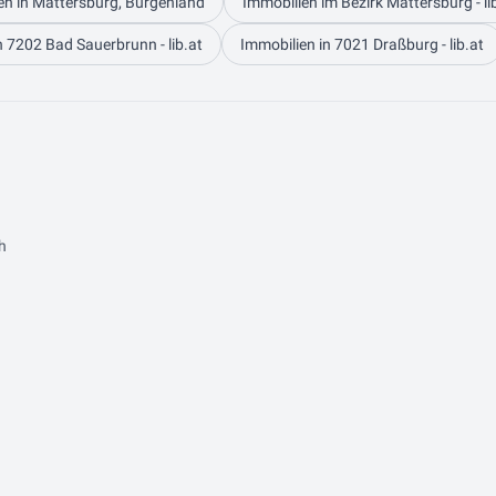
en in Mattersburg, Burgenland
Immobilien im Bezirk Mattersburg - li
n 7202 Bad Sauerbrunn - lib.at
Immobilien in 7021 Draßburg - lib.at
h