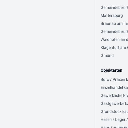
Gemeindebezir
Mattersburg
Braunau am In
Gemeindebezirk
Waidhofen an d
Klagenfurt am 
Gmünd
Objektarten
Büro / Praxen 
Einzelhandel ka
Gewerbliche Fre
Gastgewerbe ka
Grundstück kau
Hallen / Lager 
Haus kaufen in