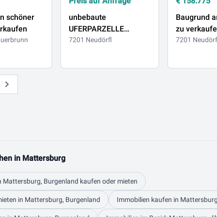
Preis auf Anfrage
€
158.775
in schöner
unbebaute
Baugrund a
erkaufen
UFERPARZELLE
zu verkauf
auerbrunn
ablösefrei zu vergeben
7201 Neudörfl
7201 Neudörf
Weiter
hen in Mattersburg
n Mattersburg, Burgenland kaufen oder mieten
ieten in Mattersburg, Burgenland
Immobilien kaufen in Mattersbur