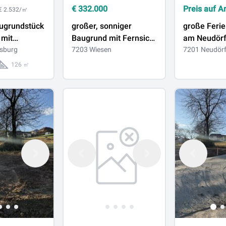
€
332.000
Preis auf A
€ 2.532/㎡
ugrundstück
großer, sonniger
große Ferie
 mit
Baugrund mit Fernsicht
am Neudörf
– Bestand
sburg
zu verkaufen - auch für
7203 Wiesen
Strom und
7201 Neudörf
ch – ruhige
Bauträger geeignet
Wasseransc
126 ㎡
ersburg
vergeben