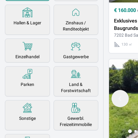
€
160.000
Exklusives
Hallen & Lager
Zinshaus /
Baugrunds
Renditeobjekt
bewilligter
7202 Bad S
Bestlage 
130 ㎡
Sauerbrun
Einzelhandel
Gastgewerbe
Parken
Land &
Forstwirtschaft
Sonstige
Gewerbl.
Freizeitimmobilie