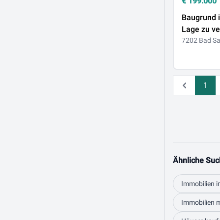
€
199.000
Baugrund 
Lage zu v
7202 Bad S
1
Zurück
Ähnliche Suc
Immobilien i
Immobilien m