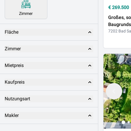
€
269.500
Zimmer
Großes, s
Baugrunds
schöner La
7202 Bad S
Fläche
Sauerbrun
verkaufen
Zimmer
Mietpreis
Kaufpreis
Nutzungsart
Makler