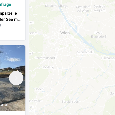
nfrage
nparzelle
ler See mit
l
hluss zu