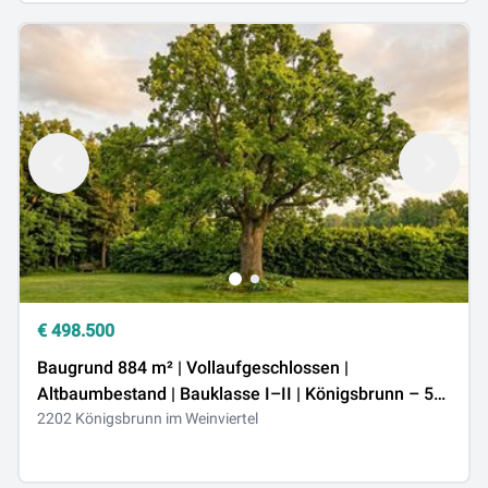
€
498.500
Baugrund 884 m² | Vollaufgeschlossen |
Altbaumbestand | Bauklasse I–II | Königsbrunn – 5
km Wien-Stammersdorf
2202 Königsbrunn im Weinviertel