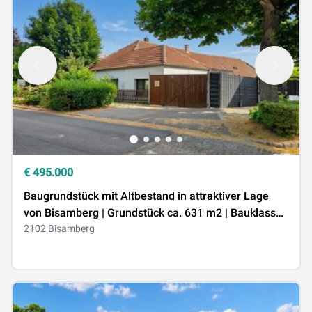
€
495.000
Baugrundstück mit Altbestand in attraktiver Lage
von Bisamberg | Grundstück ca. 631 m2 | Bauklasse
I,II
2102 Bisamberg