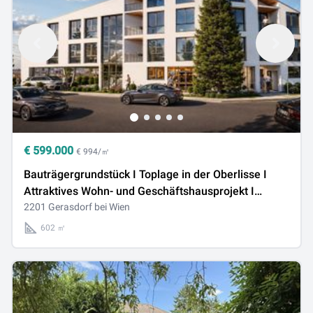
€
599.000
€ 994/㎡
Bauträgergrundstück I Toplage in der Oberlisse I
Attraktives Wohn- und Geschäftshausprojekt I
602,5m² Netto-Wohnfläche I 2 Minuten von Wien
2201 Gerasdorf bei Wien
entfernt
602 ㎡