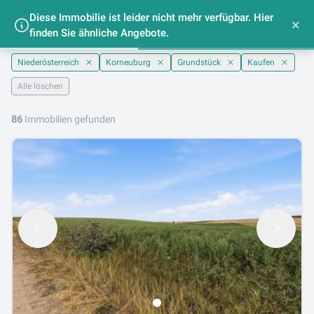
Diese Immobilie ist leider nicht mehr verfügbar. Hier
Grundstücke kaufen in Korneuburg,
×
finden Sie ähnliche Angebote.
Niederösterreich
Niederösterreich
Korneuburg
Grundstück
Kaufen
Alle löschen
86
Immobilien gefunden