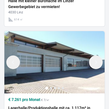
Halle mit kleiner Bürofläche im Linzer
Gewerbegebiet zu vermieten!
4030 Linz
614 ㎡
€
7.261
pro Monat
€ 7/㎡
Lagerhalle/Produktionshalle mit ca. 1.117m² in