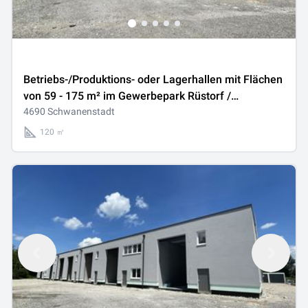
Betriebs-/Produktions- oder Lagerhallen mit Flächen
von 59 - 175 m² im Gewerbepark Rüstorf /
Schwanenstadt zu verkaufen / vermieten (Top 02c)
4690 Schwanenstadt
120 ㎡