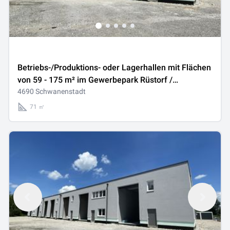
Betriebs-/Produktions- oder Lagerhallen mit Flächen
von 59 - 175 m² im Gewerbepark Rüstorf /
Schwanenstadt zu verkaufen / vermieten (Top 03c)
4690 Schwanenstadt
71 ㎡