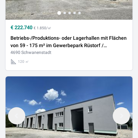
€
222.740
€ 1.850/㎡
Betriebs-/Produktions- oder Lagerhallen mit Flächen
von 59 - 175 m² im Gewerbepark Rüstorf /
Schwanenstadt zu verkaufen / vermieten (Top 02c)
4690 Schwanenstadt
120 ㎡