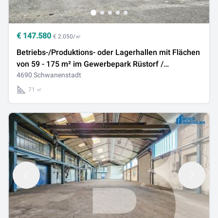
€
147.580
€ 2.050/㎡
Betriebs-/Produktions- oder Lagerhallen mit Flächen
von 59 - 175 m² im Gewerbepark Rüstorf /
Schwanenstadt zu verkaufen / vermieten (Top 03c)
4690 Schwanenstadt
71 ㎡