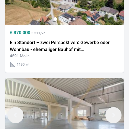
€
370.000
€ 311/㎡
Ein Standort – zwei Perspektiven: Gewerbe oder
Wohnbau - ehemaliger Bauhof mit
Entwicklungspotenzial - aus Vergangenheit wird
4591 Molln
Zukunft!
1190 ㎡