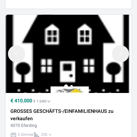
€
410.000
€ 1.640/㎡
GROSSES GESCHÄFTS-/EINFAMILIENHAUS zu
verkaufen
4070 Eferding
5 Zimmer
250 ㎡