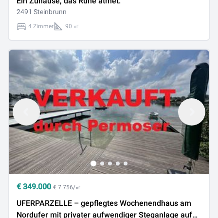
Ein Zuhause, das Ruhe atmet.
2491 Steinbrunn
4 Zimmer
90 ㎡
€
349.000
€ 7.756/㎡
UFERPARZELLE – gepflegtes Wochenendhaus am
Nordufer mit privater aufwendiger Steganlage auf