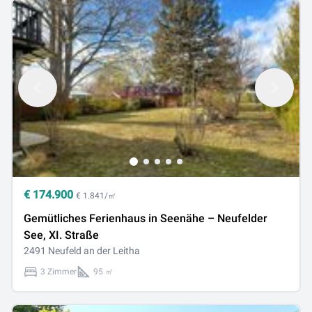
€
174.900
€ 1.841/㎡
Gemütliches Ferienhaus in Seenähe – Neufelder
See, XI. Straße
2491 Neufeld an der Leitha
3 Zimmer
95 ㎡