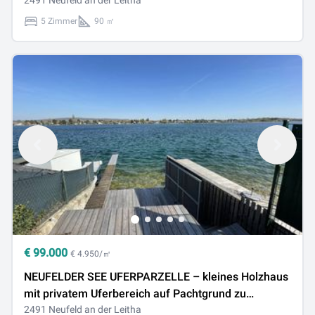
2491 Neufeld an der Leitha
5 Zimmer
90 ㎡
€
99.000
€ 4.950/㎡
NEUFELDER SEE UFERPARZELLE – kleines Holzhaus
mit privatem Uferbereich auf Pachtgrund zu
verkaufen
2491 Neufeld an der Leitha