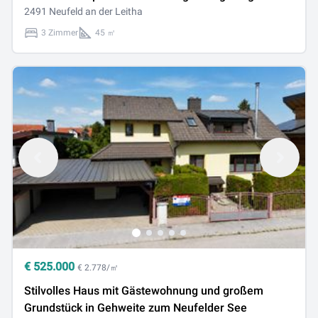
Pachtgrund zu verkaufen
2491 Neufeld an der Leitha
3 Zimmer
45 ㎡
€
525.000
€ 2.778/㎡
Stilvolles Haus mit Gästewohnung und großem
Grundstück in Gehweite zum Neufelder See