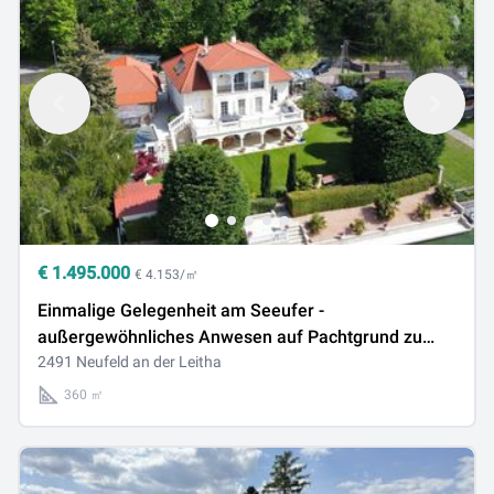
€
1.495.000
€ 4.153/㎡
Einmalige Gelegenheit am Seeufer -
außergewöhnliches Anwesen auf Pachtgrund zu
verkaufen
2491 Neufeld an der Leitha
360 ㎡