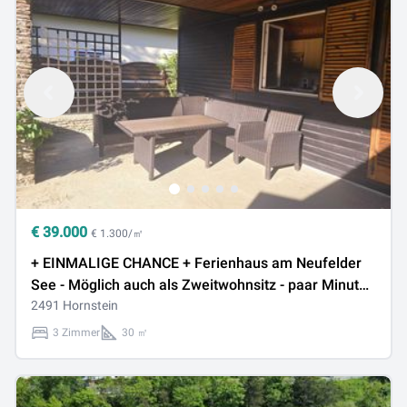
€
39.000
€ 1.300/㎡
+ EINMALIGE CHANCE + Ferienhaus am Neufelder
See - Möglich auch als Zweitwohnsitz - paar Minuten
vom Badesee entfernt - Privatstraße um nur €
2491 Hornstein
39.000,-
3 Zimmer
30 ㎡