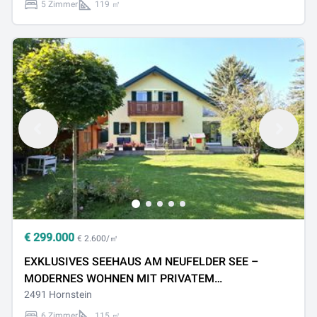
5 Zimmer
119 ㎡
€
299.000
€ 2.600/㎡
EXKLUSIVES SEEHAUS AM NEUFELDER SEE –
MODERNES WOHNEN MIT PRIVATEM
WASSERZUGANG
2491 Hornstein
6 Zimmer
115 ㎡