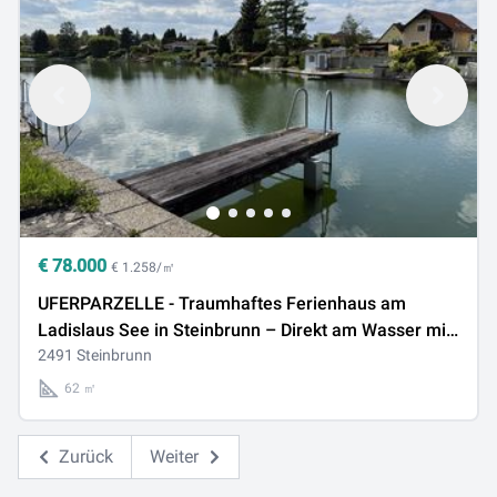
€
78.000
€ 1.258/㎡
UFERPARZELLE - Traumhaftes Ferienhaus am
Ladislaus See in Steinbrunn – Direkt am Wasser mit
privatem Uferzugang & Zusatzgrundstück
2491 Steinbrunn
62 ㎡
Zurück
Weiter