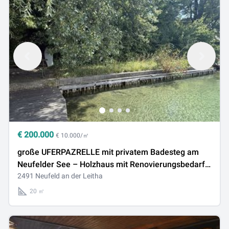
€
200.000
€ 10.000/㎡
große UFERPAZRELLE mit privatem Badesteg am
Neufelder See – Holzhaus mit Renovierungsbedarf
beim Yachtclub auf Pachtgrund zu verkaufen
2491 Neufeld an der Leitha
20 ㎡