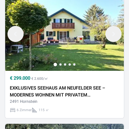
€
299.000
€ 2.600/㎡
EXKLUSIVES SEEHAUS AM NEUFELDER SEE –
MODERNES WOHNEN MIT PRIVATEM
WASSERZUGANG
2491 Hornstein
6 Zimmer
115 ㎡