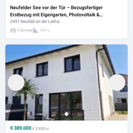
Neufelder See vor der Tür – Bezugsfertiger
Erstbezug mit Eigengarten, Photovoltaik &
Erdwärmepumpe I PROVISIONSFREI
2491 Neufeld an der Leitha
5 Zimmer
147 ㎡
€
389.000
€ 3.353/㎡