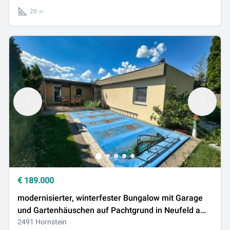
20 ㎡
€
189.000
modernisierter, winterfester Bungalow mit Garage
und Gartenhäuschen auf Pachtgrund in Neufeld am
See zu verkaufen
2491 Hornstein