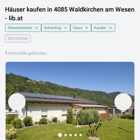
Häuser kaufen in 4085 Waldkirchen am Wesen
- lib.at
Oberösterreich
Schärding
Haus
Kaufen
Alle löschen
1
Immobilie gefunden