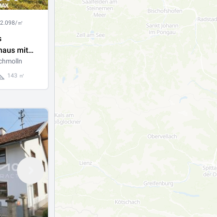
 2.098/㎡
s
haus mit
ten und
chmolln
al
143 ㎡