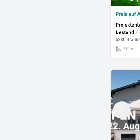
Preis auf 
Projektent
Bestand –
Apartment
5280 Braun
betreutes
719 ㎡