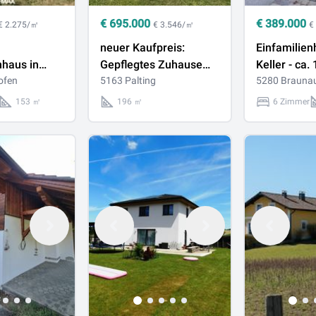
€
695.000
€
389.000
€ 2.275/㎡
€ 3.546/㎡
€
neuer Kaufpreis:
Einfamilien
nhaus in
Gepflegtes Zuhause
Keller - ca.
 bei
ofen
nahe dem Mattsee mit
5163 Palting
Wohnfläche 
5280 Brauna
großem Garten,
Schlafzimm
153 ㎡
196 ㎡
6 Zimmer
Dachterrasse und
und Garten
Doppel-Carport!