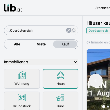
Startseit
Häuser kau
Oberösterreich
67
Immobilien 
Alle
Miete
Kauf
Immobilienart
Wohnung
Haus
Grundstück
Büro