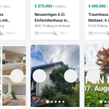
€
575.000
€
690.000
€ 170/㎡
€ 4.492/㎡
€
es
Neuwertiges 6-Zi.
Traumhaus
 mit
Einfamilienhaus in
Mattsee: 6
 in sonniger
urg
Polling, Terrasse 5
4951 Polling im Innkreis
Wintergarte
5163 Palting
ge
Stellplätze
– Ihr neue
2122 ㎡
6 Zimmer
128 ㎡
6 Zimmer
wartet!