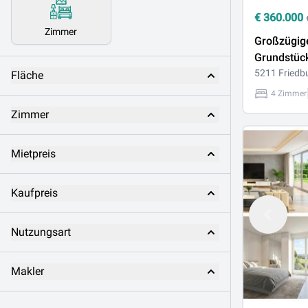
€
360.000
Zimmer
Großzügig
Grundstück
Altbestand
5211 Friedb
Fläche
Südwestla
4 Zimmer
Zimmer
Mietpreis
Kaufpreis
Nutzungsart
Makler