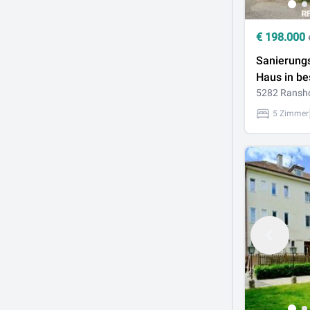
€
198.000
Sanierung
Haus in be
von Ransh
5282 Ransh
Braunau
5 Zimmer