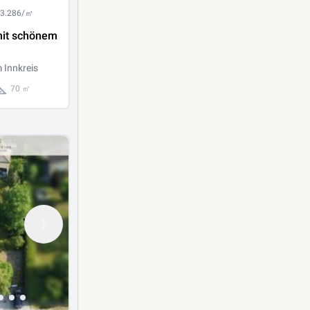
 3.286/㎡
it schönem
 Innkreis
70 ㎡