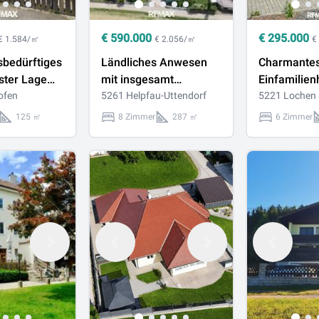
€
590.000
€
295.000
€ 1.584/㎡
€ 2.056/㎡
€
sbedürftiges
Ländliches Anwesen
Charmante
ster Lage
mit insgesamt
Einfamilie
ofen bei
ofen
ca.14.000 m² Grund
5261 Helpfau-Uttendorf
Mattsee
5221 Lochen
125 ㎡
8 Zimmer
287 ㎡
6 Zimmer