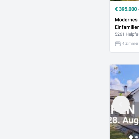
€
395.000
Modernes
Einfamilie
Helpfau-Ut
5261 Helpfa
Naturgart
4 Zimmer
Werkstatt