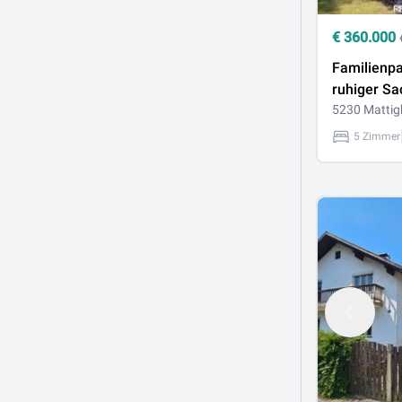
€
360.000
Familienpa
ruhiger Sa
Einfamilie
5230 Mattig
großem Ga
5 Zimmer
Ausbaupot