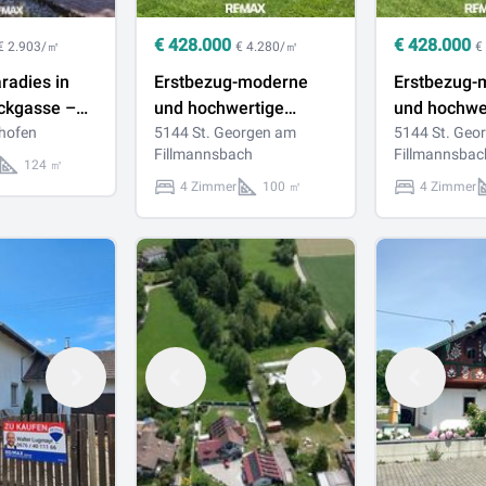
€
428.000
€
428.000
€ 2.903/㎡
€ 4.280/㎡
€
radies in
Erstbezug-moderne
Erstbezug-
ckgasse –
und hochwertige
und hochwe
nhaus mit
hofen
Doppelhaushälfte in
5144 St. Georgen am
Doppelhaush
5144 St. Geo
Fillmannsbach
Fillmannsbac
rten &
St.Georgen am
St.Georgen
124 ㎡
enzial
Fillmannsbach
Fillmannsb
4 Zimmer
100 ㎡
4 Zimmer