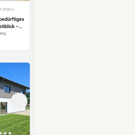
 1.310/㎡
bedürftiges
itblick –
ivatsphäre
erg
hnlichem
spotenzial