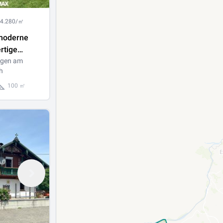
 4.280/㎡
moderne
rtige
älfte in
rgen am
h
 am
ach
100 ㎡