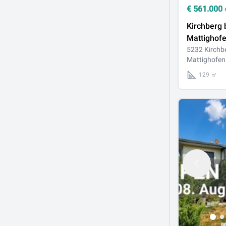
€
561.000
Kirchberg 
Mattighofe
Musterhau
5232 Kirchbe
Mattighofen
Holzriege
mit Grund
129 ㎡
Mattsee