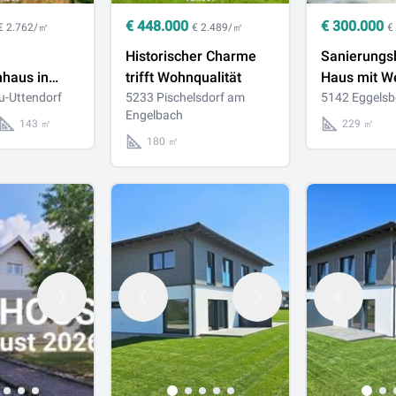
€
448.000
€
300.000
€ 2.762/㎡
€ 2.489/㎡
€
Historischer Charme
Sanierungs
nhaus in
trifft Wohnqualität
Haus mit We
tendorf mit
u-Uttendorf
5233 Pischelsdorf am
1.547 m² Pr
5142 Eggelsb
Engelbach
en und
mit
143 ㎡
229 ㎡
außergewö
180 ㎡
Entwicklung