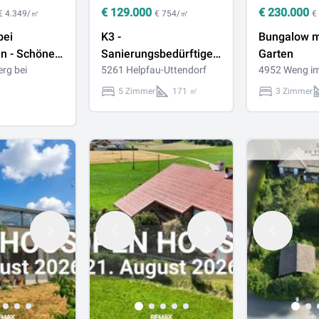
€
129.000
€
230.000
€ 4.349/㎡
€ 754/㎡
€
bei
K3 -
Bungalow m
n - Schönes
Sanierungsbedürftiges
Garten
s in
rg bei
Ein- Zweifamilienhaus
5261 Helpfau-Uttendorf
4952 Weng im
lbauweise
mit großem
5 Zimmer
171 ㎡
3 Zimmer
stück nahe
Grundstück!