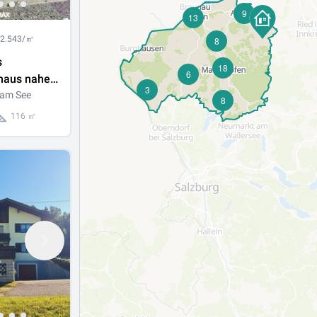
9
13
 2.543/㎡
8
s
18
6
nhaus nahe
3
 am See
8
116 ㎡