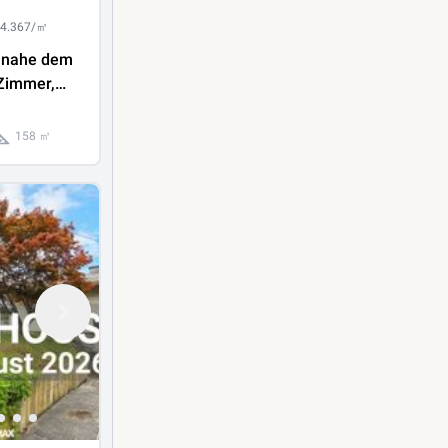
 4.367/㎡
 nahe dem
 Zimmer,
n, Carport
s Zuhause
158 ㎡