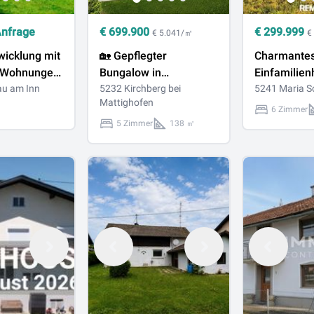
Anfrage
€
699.900
€
299.999
€ 5.041/㎡
€
wicklung mit
🏡 Gepflegter
Charmante
 Wohnungen,
Bungalow in
Einfamilien
s oder
au am Inn
traumhafter Lage –
5232 Kirchberg bei
großem Gar
5241 Maria S
Mattighofen
 Wohnen!
Wohnen mit Komfort &
viel Potenzi
6 Zimmer
Weitblick 🌄
5 Zimmer
138 ㎡