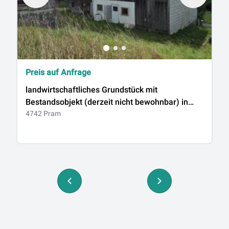
Preis auf Anfrage
€
landwirtschaftliches Grundstück mit
W
Bestandsobjekt (derzeit nicht bewohnbar) in
H
Pram
4742 Pram
4