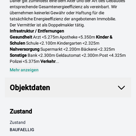
Daher gilt zumindest eine dem Alter und der Art des Gebäudes
entsprechende Gesamtenergieeffizienz als vereinbart. Wir
übernehmen keinerlei Gewähr oder Haftung für die
tatsächliche Energieeffizienz der angebotenen Immobilie.
Der Vermittler ist als Doppelmakler tätig.
Infrastruktur / Entfernungen
Gesundheit
Arzt <5.275m Apotheke <5.350m
Kinder &
Schulen
Schule <2.100m Kindergarten <2.325m
Nahversorgung
Supermarkt <2.200m Bäckerei <2.325m
Sonstige
Bank <2.300m Geldautomat <2.300m Post <4.325m
Polizei <5.375m
Verkehr
...
Mehr anzeigen
Objektdaten
Objektdaten
Zustand
Zustand
BAUFAELLIG