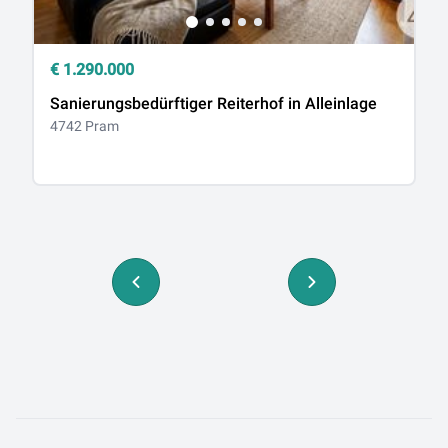
€
1.290.000
€
Sanierungsbedürftiger Reiterhof in Alleinlage
G
4742 Pram
S
b
47