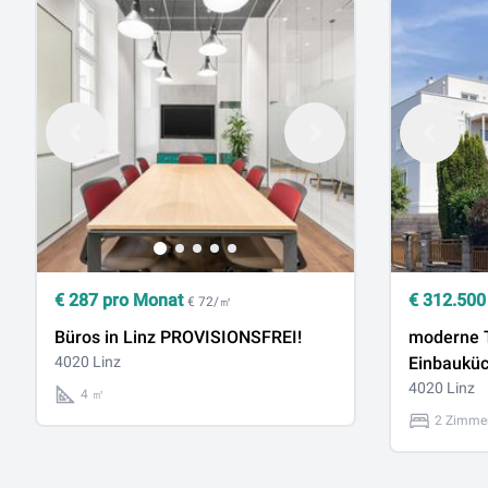
€
287
pro Monat
€
312.500
€ 72/㎡
Büros in Linz PROVISIONSFREI!
moderne T
4020 Linz
Einbauküc
4020 Linz
4 ㎡
2 Zimme