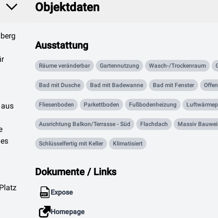
Objektdaten
mberg
Ausstattung
ür
Räume veränderbar
Gartennutzung
Wasch-/Trockenraum
Bad mit Dusche
Bad mit Badewanne
Bad mit Fenster
Offe
 aus
Fliesenboden
Parkettboden
Fußbodenheizung
Luftwärme
Ausrichtung Balkon/Terrasse - Süd
Flachdach
Massiv Bauwei
e
nes
Schlüsselfertig mit Keller
Klimatisiert
Dokumente / Links
Platz
Expose
Homepage