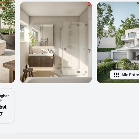
Alle Foto
ügbar
ab
bst
7
Objektdaten