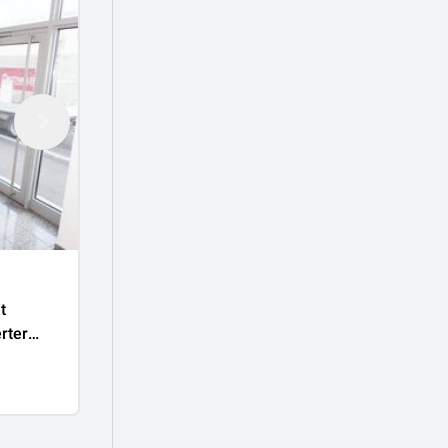
€
19.463
pro Monat
€ 20/㎡
t
All inklusive Büro mit bester
rter
Verkehrsanbindung
4020 Linz
979 ㎡