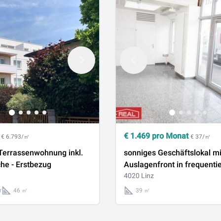
€
1.469
pro Monat
€ 6.793/㎡
€ 37/㎡
errassenwohnung inkl.
sonniges Geschäftslokal mi
he - Erstbezug
Auslagenfront in frequentie
Lage
4020 Linz
r
46 ㎡
39 ㎡