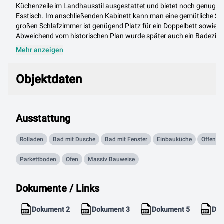
Küchenzeile im Landhausstil ausgestattet und bietet noch genug Pl
Esstisch. Im anschließenden Kabinett kann man eine gemütliche So
großen Schlafzimmer ist genügend Platz für ein Doppelbett sowi
Abweichend vom historischen Plan wurde später auch ein Badezimm
Mehr anzeigen
Objektdaten
Objektdaten
Ausstattung
Rolladen
Bad mit Dusche
Bad mit Fenster
Einbauküche
Offene 
Parkettboden
Ofen
Massiv Bauweise
Dokumente / Links
Dokument 2
Dokument 3
Dokument 5
Dok