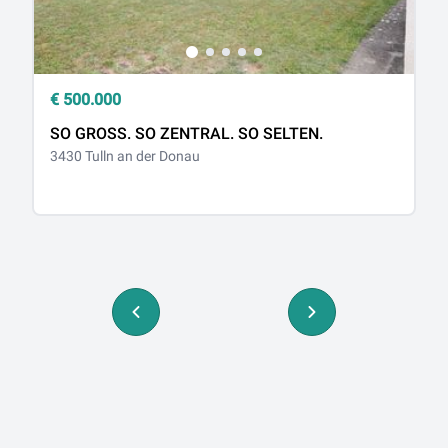
€
500.000
€
SO GROSS. SO ZENTRAL. SO SELTEN.
N
3430 Tulln an der Donau
a
34