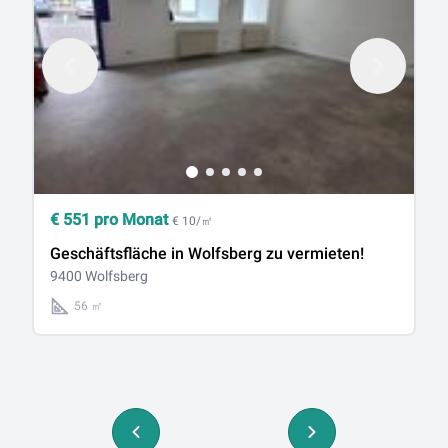
€
551
pro Monat
€
€ 10/㎡
Geschäftsfläche in Wolfsberg zu vermieten!
G
9400 Wolfsberg
v
94
56 ㎡