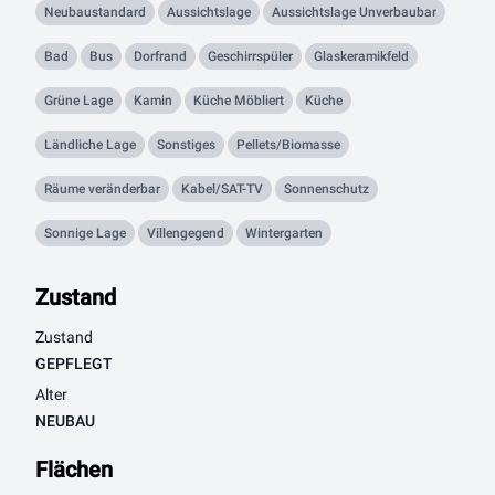
Neubaustandard
Aussichtslage
Aussichtslage Unverbaubar
Bad
Bus
Dorfrand
Geschirrspüler
Glaskeramikfeld
Grüne Lage
Kamin
Küche Möbliert
Küche
Ländliche Lage
Sonstiges
Pellets/Biomasse
Räume veränderbar
Kabel/SAT-TV
Sonnenschutz
Sonnige Lage
Villengegend
Wintergarten
Zustand
Zustand
GEPFLEGT
Alter
NEUBAU
Flächen