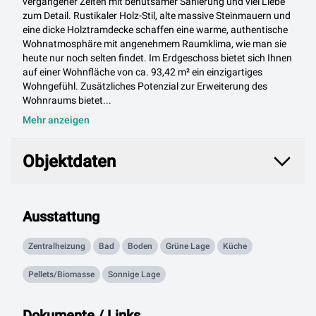
vergangener Zeiten mit behutsamer Sanierung und viel Liebe
zum Detail. Rustikaler Holz-Stil, alte massive Steinmauern und
eine dicke Holztramdecke schaffen eine warme, authentische
Wohnatmosphäre mit angenehmem Raumklima, wie man sie
heute nur noch selten findet. Im Erdgeschoss bietet sich Ihnen
auf einer Wohnfläche von ca. 93,42 m² ein einzigartiges
Wohngefühl. Zusätzliches Potenzial zur Erweiterung des
Wohnraums bietet...
Mehr anzeigen
Objektdaten
Objektdaten
Ausstattung
Zentralheizung
Bad
Boden
Grüne Lage
Küche
Pellets/Biomasse
Sonnige Lage
Dokumente / Links