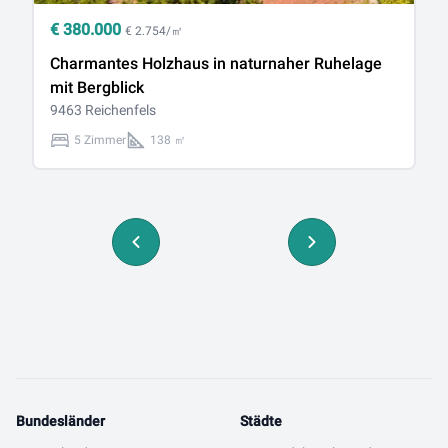
€
380.000
€
€ 2.754/㎡
Charmantes Holzhaus in naturnaher Ruhelage
D
mit Bergblick
n
9463 Reichenfels
94
5 Zimmer
138 ㎡
Bundesländer
Städte