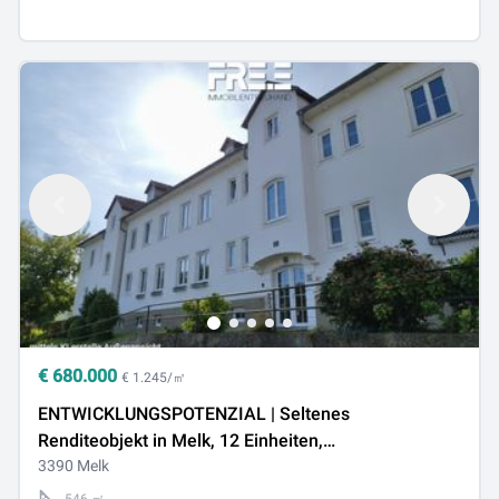
€
680.000
€ 1.245/㎡
ENTWICKLUNGSPOTENZIAL | Seltenes
Renditeobjekt in Melk, 12 Einheiten,
Bestandsfreimachung gestartet
3390 Melk