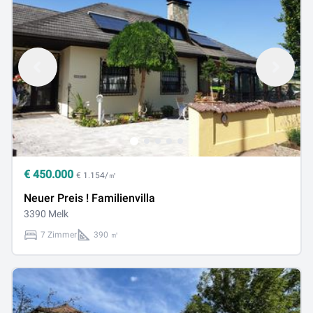
€
450.000
€ 1.154/㎡
Neuer Preis ! Familienvilla
3390 Melk
7 Zimmer
390 ㎡