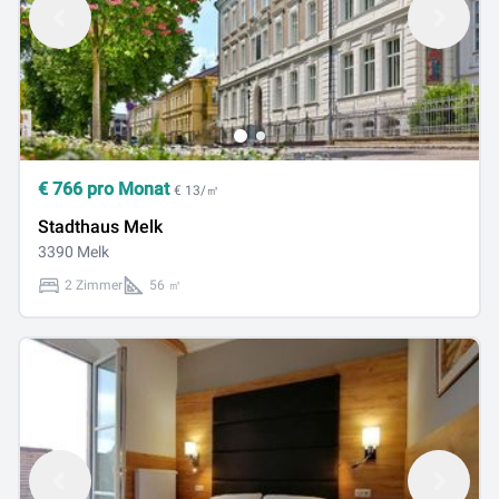
€
766
pro Monat
€ 13/㎡
Stadthaus Melk
3390 Melk
2 Zimmer
56 ㎡