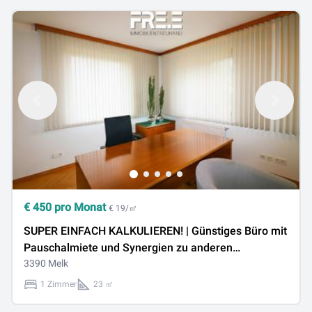
€
450
pro Monat
€ 19/㎡
SUPER EINFACH KALKULIEREN! | Günstiges Büro mit
Pauschalmiete und Synergien zu anderen
Unternehmen
3390 Melk
1 Zimmer
23 ㎡