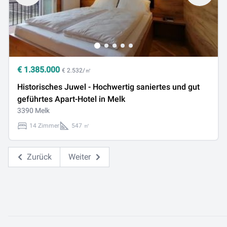
€
1.385.000
€ 2.532/㎡
Historisches Juwel - Hochwertig saniertes und gut
geführtes Apart-Hotel in Melk
3390 Melk
14 Zimmer
547 ㎡
Zurück
Weiter