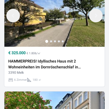
€
325.000
€ 1.806/㎡
HAMMERPREIS! Idyllisches Haus mit 2
Wohneinheiten im Dornröschenschlaf in
einzigartiger Lage an der Donau Persenbeug
3390 Melk
Zentrum
6 Zimmer
180 ㎡