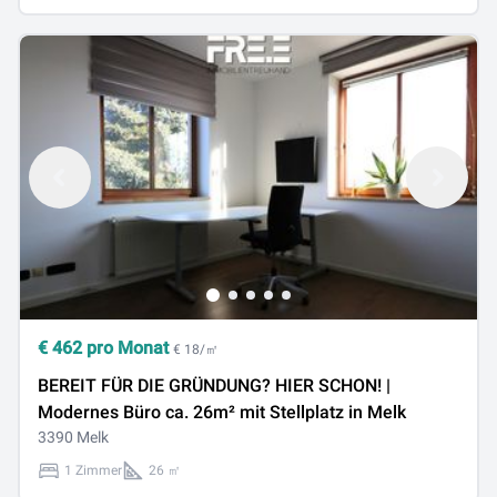
€
462
pro Monat
€ 18/㎡
BEREIT FÜR DIE GRÜNDUNG? HIER SCHON! |
Modernes Büro ca. 26m² mit Stellplatz in Melk
3390 Melk
1 Zimmer
26 ㎡