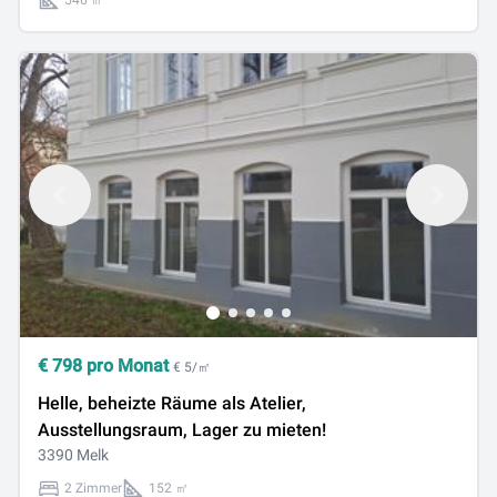
546 ㎡
€
798
pro Monat
€ 5/㎡
Helle, beheizte Räume als Atelier,
Ausstellungsraum, Lager zu mieten!
3390 Melk
2 Zimmer
152 ㎡