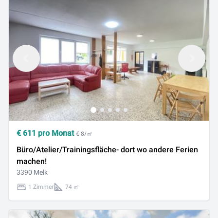
€
611
pro Monat
€ 8/㎡
Büro/Atelier/Trainingsfläche- dort wo andere Ferien
machen!
3390 Melk
1 Zimmer
74 ㎡