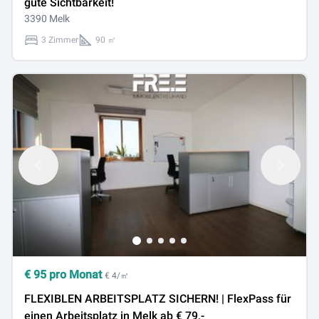
gute Sichtbarkeit!
3390 Melk
3 Zimmer
90 ㎡
€
95
pro Monat
€ 4/㎡
FLEXIBLEN ARBEITSPLATZ SICHERN! | FlexPass für
einen Arbeitsplatz in Melk ab € 79,-